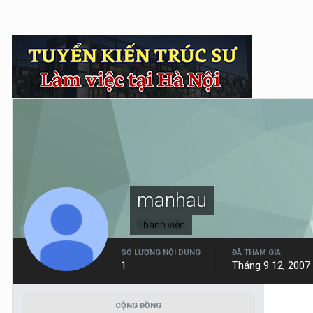
manhau
Thành viên
SỐ LƯỢNG NỘI DUNG
ĐÃ THAM GIA
1
Tháng 9 12, 2007
CỘNG ĐỒNG