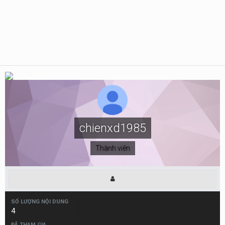
chienxd1985
Thành viên
SỐ LƯỢNG NỘI DUNG
4
ĐÃ THAM GIA