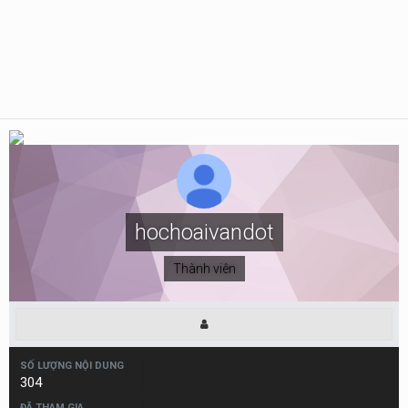
hochoaivandot
Thành viên
SỐ LƯỢNG NỘI DUNG
304
ĐÃ THAM GIA