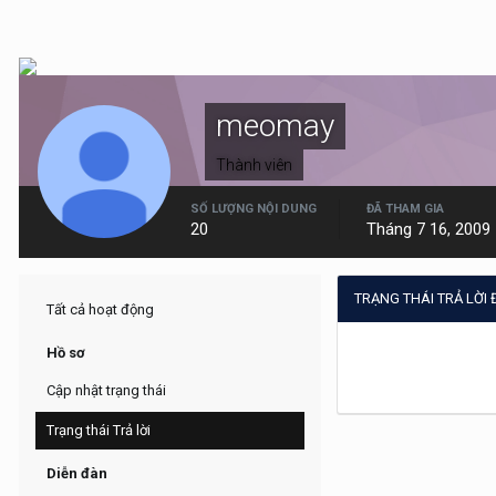
meomay
Thành viên
SỐ LƯỢNG NỘI DUNG
ĐÃ THAM GIA
20
Tháng 7 16, 2009
TRẠNG THÁI TRẢ LỜI
Tất cả hoạt động
Hồ sơ
Cập nhật trạng thái
Trạng thái Trả lời
Diễn đàn