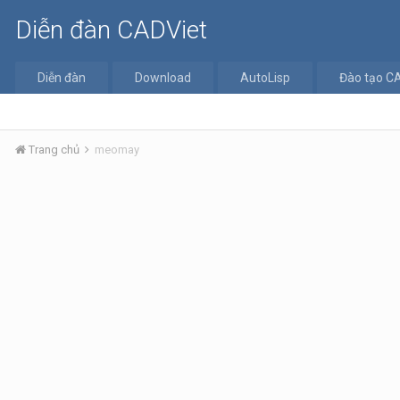
Diễn đàn CADViet
Diễn đàn
Download
AutoLisp
Đào tạo C
Trang chủ
meomay