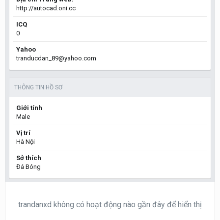
http://autocad.oni.cc
ICQ
0
Yahoo
tranducdan_89@yahoo.com
THÔNG TIN HỒ SƠ
Giới tính
Male
Vị trí
Hà Nội
Sở thích
Đá Bóng
trandanxd không có hoạt động nào gần đây để hiển thị