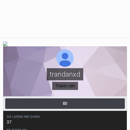
trandanxd
Thành viên
SỐ LƯỢNG NỘI DUNG
37