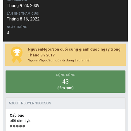
ĐÃ THAM GIA
Tháng 9 23, 2009
LẦN GHÉ THĂM CUỐI
Tháng 8 16, 2022
NGÀY TRÚNG
3
NguyenNgocSon cuối cùng giành được ngày trong
Tháng 8 9 2017
NguyenNgocSon có nội dung thích nhất!
CỘNG ĐỒNG
43
(tàm tạm)
ABOUT NGUYENNGOCSON
Cấp bậc
biết dimstyle