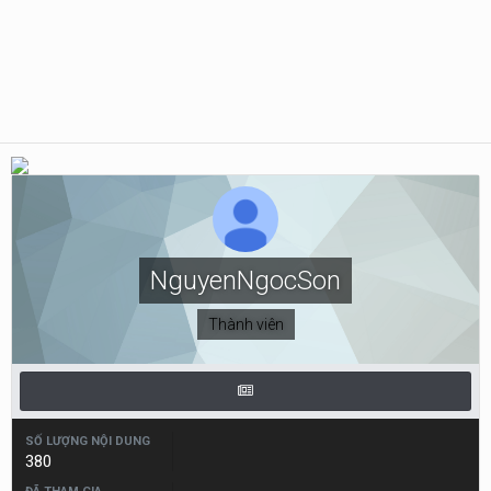
NguyenNgocSon
Thành viên
SỐ LƯỢNG NỘI DUNG
380