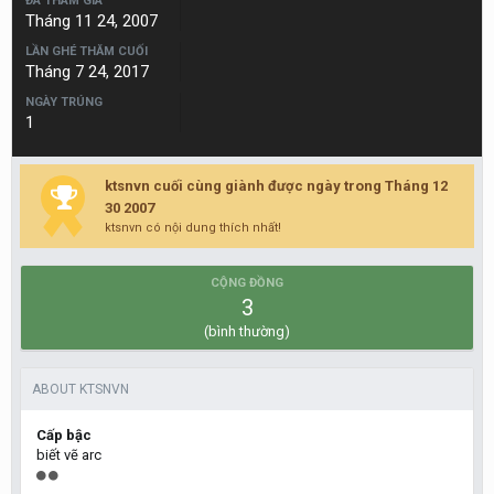
ĐÃ THAM GIA
Tháng 11 24, 2007
LẦN GHÉ THĂM CUỐI
Tháng 7 24, 2017
NGÀY TRÚNG
1
ktsnvn cuối cùng giành được ngày trong Tháng 12
30 2007
ktsnvn có nội dung thích nhất!
CỘNG ĐỒNG
3
(bình thường)
ABOUT KTSNVN
Cấp bậc
biết vẽ arc