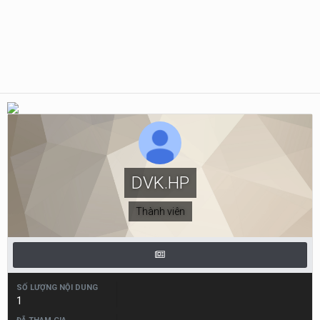
DVK.HP
Thành viên
SỐ LƯỢNG NỘI DUNG
1