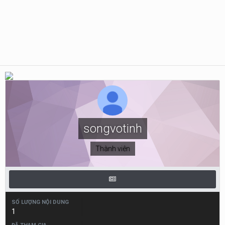
songvotinh
Thành viên
SỐ LƯỢNG NỘI DUNG
1