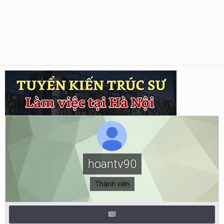
hoantv90
Thành viên