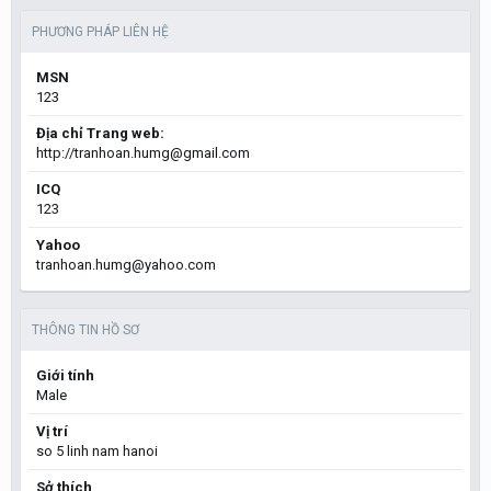
PHƯƠNG PHÁP LIÊN HỆ
MSN
123
Địa chỉ Trang web:
http://tranhoan.humg@gmail.com
ICQ
123
Yahoo
tranhoan.humg@yahoo.com
THÔNG TIN HỒ SƠ
Giới tính
Male
Vị trí
so 5 linh nam hanoi
Sở thích