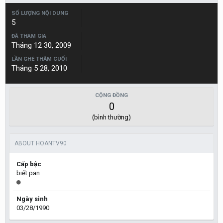
SỐ LƯỢNG NỘI DUNG
5
ĐÃ THAM GIA
Tháng 12 30, 2009
LẦN GHÉ THĂM CUỐI
Tháng 5 28, 2010
CỘNG ĐỒNG
0
(bình thường)
ABOUT HOANTV90
Cấp bậc
biết pan
Ngày sinh
03/28/1990