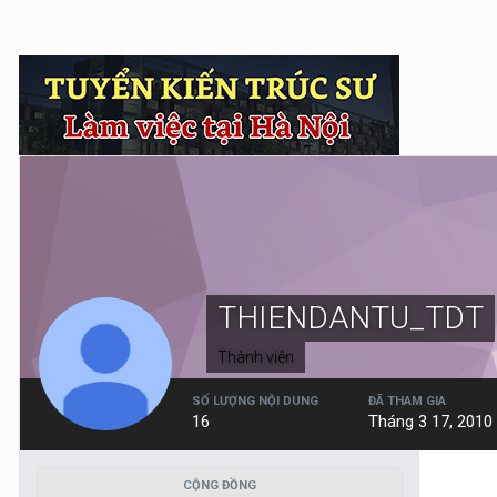
THIENDANTU_TDT
Thành viên
SỐ LƯỢNG NỘI DUNG
ĐÃ THAM GIA
16
Tháng 3 17, 2010
CỘNG ĐỒNG