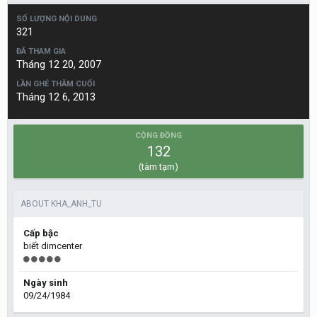
SỐ LƯỢNG NỘI DUNG
321
ĐÃ THAM GIA
Tháng 12 20, 2007
LẦN GHÉ THĂM CUỐI
Tháng 12 6, 2013
CỘNG ĐỒNG
132
(tàm tạm)
ABOUT KHA_ANH_TU
Cấp bậc
biết dimcenter
Ngày sinh
09/24/1984