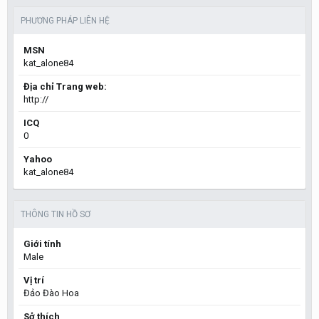
PHƯƠNG PHÁP LIÊN HỆ
MSN
kat_alone84
Địa chỉ Trang web:
http://
ICQ
0
Yahoo
kat_alone84
THÔNG TIN HỒ SƠ
Giới tính
Male
Vị trí
Đảo Đào Hoa
Sở thích