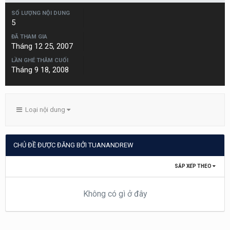
SỐ LƯỢNG NỘI DUNG
5
ĐÃ THAM GIA
Tháng 12 25, 2007
LẦN GHÉ THĂM CUỐI
Tháng 9 18, 2008
Loại nội dung
CHỦ ĐỀ ĐƯỢC ĐĂNG BỞI TUANANDREW
SẮP XẾP THEO
Không có gì ở đây