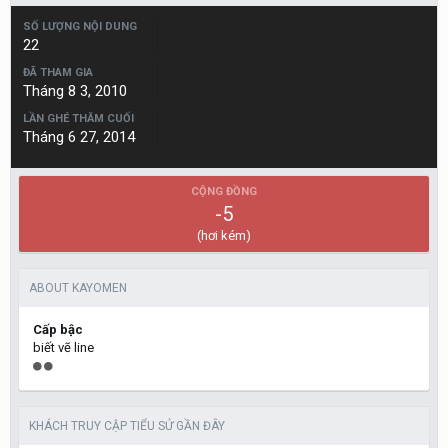
SỐ LƯỢNG NỘI DUNG
22
ĐÃ THAM GIA
Tháng 8 3, 2010
LẦN GHÉ THĂM CUỐI
Tháng 6 27, 2014
CỘNG ĐỒNG
-5
(hơi kém)
ABOUT KAYOMEN
Cấp bậc
biết vẽ line
KHÁCH TRUY CẬP TIỂU SỬ GẦN ĐÂY