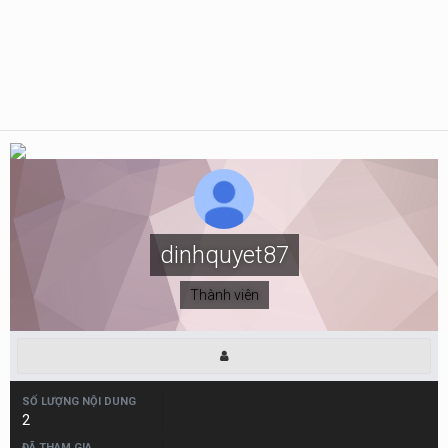
dinhquyet87
Thành viên
SỐ LƯỢNG NỘI DUNG
2
ĐÃ THAM GIA