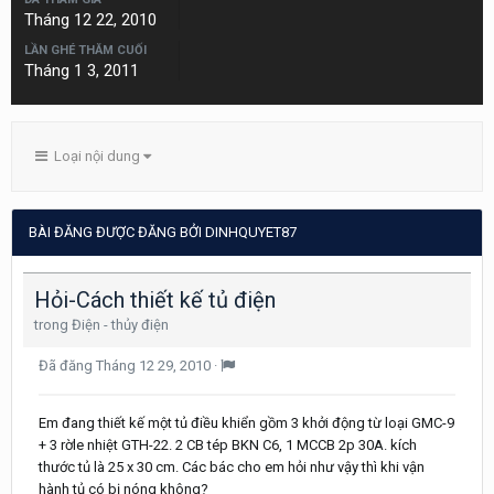
Tháng 12 22, 2010
LẦN GHÉ THĂM CUỐI
Tháng 1 3, 2011
Loại nội dung
BÀI ĐĂNG ĐƯỢC ĐĂNG BỞI DINHQUYET87
Hỏi-Cách thiết kế tủ điện
trong
Điện - thủy điện
Đã đăng
Tháng 12 29, 2010
·
Em đang thiết kế một tủ điều khiển gồm 3 khởi động từ loại GMC-9
+ 3 rờle nhiệt GTH-22. 2 CB tép BKN C6, 1 MCCB 2p 30A. kích
thước tủ là 25 x 30 cm. Các bác cho em hỏi như vậy thì khi vận
hành tủ có bị nóng không?