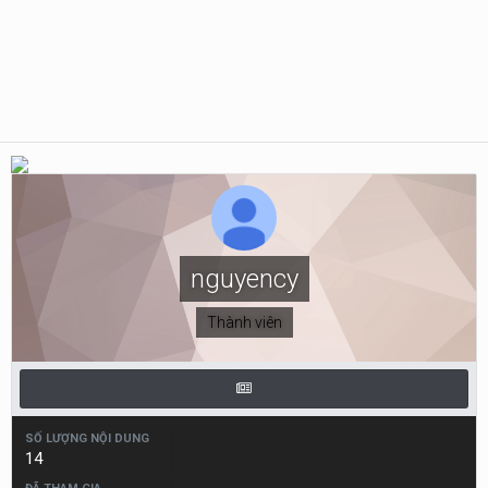
nguyency
Thành viên
SỐ LƯỢNG NỘI DUNG
14