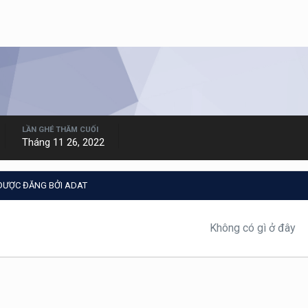
LẦN GHÉ THĂM CUỐI
Tháng 11 26, 2022
 ĐƯỢC ĐĂNG BỞI ADAT
Không có gì ở đây