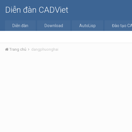
Diễn đàn CADViet
Diễn đàn
Download
AutoLisp
Đào tạo C
Trang chủ
dangphuonghai