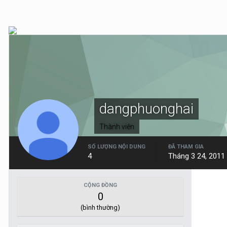
dangphuonghai
Thành viên
SỐ LƯỢNG NỘI DUNG
ĐÃ THAM GIA
4
Tháng 3 24, 2011
CỘNG ĐỒNG
0
(bình thường)