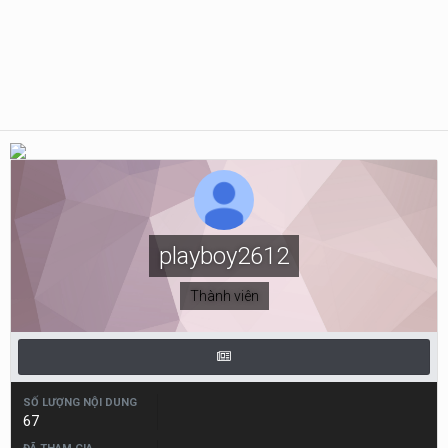
playboy2612
Thành viên
SỐ LƯỢNG NỘI DUNG
67