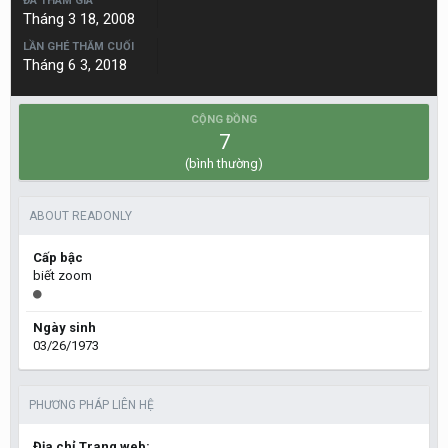
ĐÃ THAM GIA
Tháng 3 18, 2008
LẦN GHÉ THĂM CUỐI
Tháng 6 3, 2018
CỘNG ĐỒNG
7
(bình thường)
ABOUT READONLY
Cấp bậc
biết zoom
Ngày sinh
03/26/1973
PHƯƠNG PHÁP LIÊN HỆ
Địa chỉ Trang web: