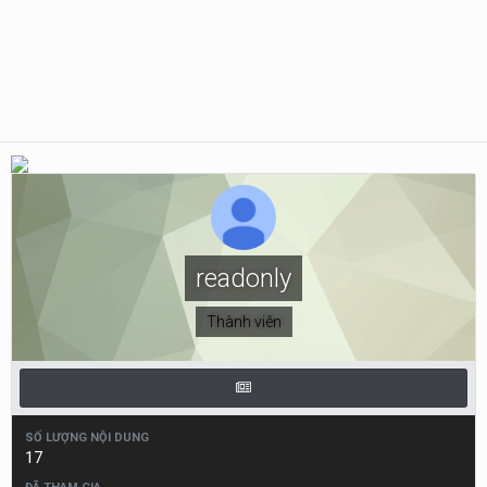
readonly
Thành viên
SỐ LƯỢNG NỘI DUNG
17