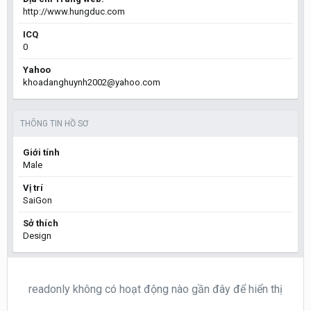
http://www.hungduc.com
ICQ
0
Yahoo
khoadanghuynh2002@yahoo.com
THÔNG TIN HỒ SƠ
Giới tính
Male
Vị trí
SaiGon
Sở thích
Design
readonly không có hoạt động nào gần đây để hiển thị