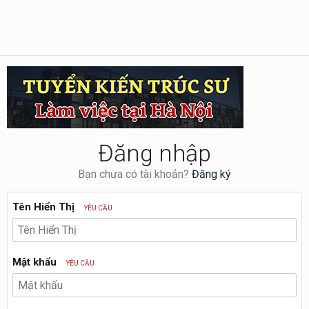
Đăng nhập
Bạn chưa có tài khoản?
Đăng ký
Tên Hiển Thị
YÊU CẦU
Mật khẩu
YÊU CẦU