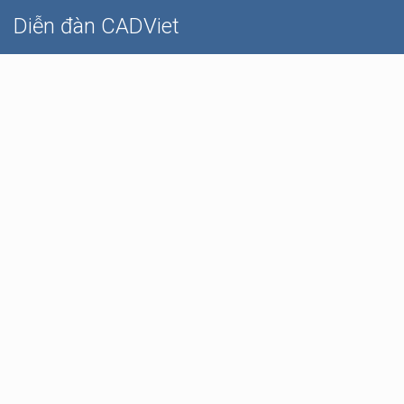
Diễn đàn CADViet