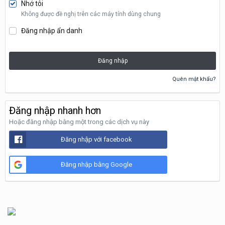
Nhớ tôi
Không được đề nghị trên các máy tính dùng chung
Đăng nhập ẩn danh
Đăng nhập
Quên mật khẩu?
Đăng nhập nhanh hơn
Hoặc đăng nhập bằng một trong các dịch vụ này
Đăng nhập với facebook
Đăng nhập bằng Google