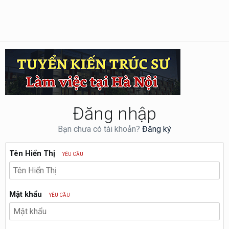
Đăng nhập
Bạn chưa có tài khoản?
Đăng ký
Tên Hiển Thị
YÊU CẦU
Mật khẩu
YÊU CẦU