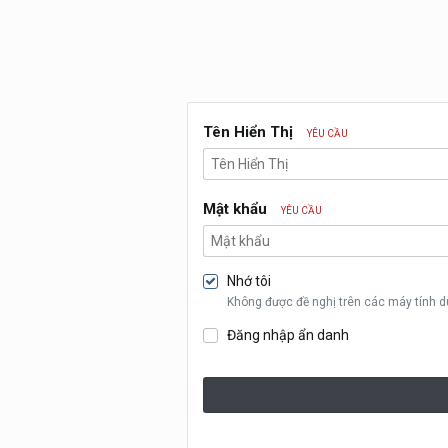
Tên Hiển Thị
YÊU CẦU
Mật khẩu
YÊU CẦU
Nhớ tôi
Không được đề nghị trên các máy tính 
Đăng nhập ẩn danh