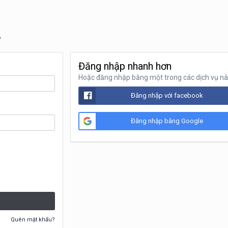
ý
Đăng nhập nhanh hơn
Hoặc đăng nhập bằng một trong các dịch vụ n
Đăng nhập với facebook
Đăng nhập bằng Google
Quên mật khẩu?