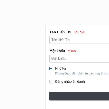
Tên Hiển Thị
YÊU CẦU
Mật khẩu
YÊU CẦU
Nhớ tôi
Không được đề nghị trên các máy tính 
Đăng nhập ẩn danh