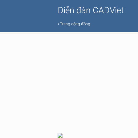
Diễn đàn CADViet
Trang cộng đồng