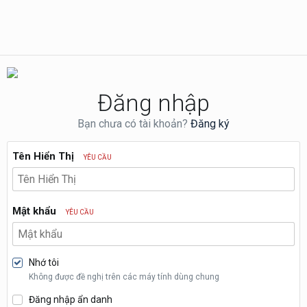
Đăng nhập
Bạn chưa có tài khoản?
Đăng ký
Tên Hiển Thị
YÊU CẦU
Mật khẩu
YÊU CẦU
Nhớ tôi
Không được đề nghị trên các máy tính dùng chung
Đăng nhập ẩn danh