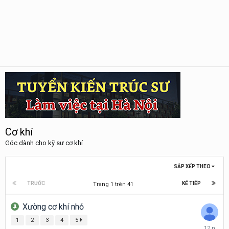
Cơ khí
Góc dành cho kỹ sư cơ khí
SẮP XẾP THEO
TRƯỚC
KẾ TIẾP
Trang 1 trên 41
Xường cơ khí nhỏ
1
2
3
4
5
Tháng