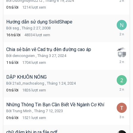
Bởi
Duonghuynh2212
,
Tháng 6 19, 2024
6
0
trả lời
1214
lượt xem
19,
2024
Hướng dẫn sử dụng SolidShape
Bởi
ssg
,
Tháng 2 27, 2008
Tháng
16
trả lời
48334
lượt xem
4
13,
2024
Chia sẻ bản vẽ Cad trụ đèn đường cao áp
Bởi
dencongvien
,
Tháng 3 27, 2024
Tháng
1
trả lời
1704
lượt xem
3
28,
2024
DẬP KHUÔN NÓNG
Bởi
21a3_machoalong
,
Tháng 1 24, 2024
Tháng
0
trả lời
1826
lượt xem
1
24,
2024
Những Thông Tin Bạn Cần Biết Về Ngành Cơ Khí
Bởi
Trung Minh
,
Tháng 7 12, 2023
Tháng
0
trả lời
1521
lượt xem
7
12,
2023
chữ đậm khi in ra file pdf