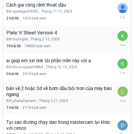
2025
Cách gia công rãnh thoát dầu
Bởi
quanganh4502
,
Tháng 11 11, 2024
Tháng
2
trả lời
1325
lượt xem
4
26,
2025
Plate 'n' Sheet Version 4
Bởi
truonglai
,
Tháng 2 13, 2009
Tháng
19
trả lời
74005
lượt xem
12
19,
2024
ai giúp em xin link tải phần mền này với ạ
Bởi
khoa nguyen0804
,
Tháng 12 19, 2024
Tháng
0
trả lời
2519
lượt xem
12
19,
2024
bản vẽ 2 hoặc 3d về bơm dầu bôi trơn của máy bào
ngang
Tháng
Bởi
phanphanann
,
Tháng 5 21, 2024
10
1
trả lời
2174
lượt xem
4,
2024
Tại sao đường chạy dao trong mastercam lại khác
với cimco
Tháng