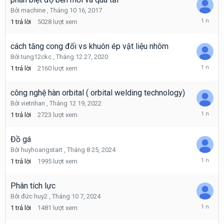
Bởi
machine
,
Tháng 10 16, 2017
Tháng
1
trả lời
5028
lượt xem
4
27,
2025
cách tăng cong đối vs khuôn ép vật liệu nhôm
Bởi
tung12ckc
,
Tháng 12 27, 2020
Tháng
1
trả lời
2160
lượt xem
4
26,
2025
công nghệ hàn orbital ( orbital welding technology)
Bởi
vietnhan
,
Tháng 12 19, 2022
Tháng
1
trả lời
2723
lượt xem
4
26,
2025
Đồ gá
Bởi
huyhoangstart
,
Tháng 8 25, 2024
Tháng
1
trả lời
1995
lượt xem
4
26,
2025
Phân tích lực
Bởi
đức huy2
,
Tháng 10 7, 2024
Tháng
1
trả lời
1481
lượt xem
4
26,