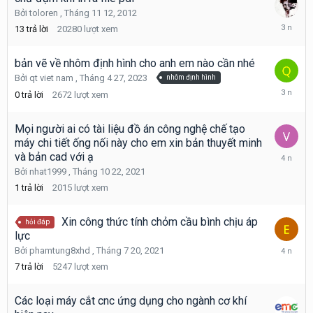
Bởi
toloren
,
Tháng 11 12, 2012
Tháng
13
trả lời
20280
lượt xem
5
12,
2023
bản vẽ về nhôm định hình cho anh em nào cần nhé
Bởi
qt viet nam
,
Tháng 4 27, 2023
nhôm định hình
Tháng
0
trả lời
2672
lượt xem
4
27,
2023
Mọi người ai có tài liệu đồ án công nghệ chế tạo
máy chi tiết ống nối này cho em xin bản thuyết minh
Tháng
và bản cad với ạ
4
Bởi
nhat1999
,
Tháng 10 22, 2021
22,
1
trả lời
2015
lượt xem
2022
Xin công thức tính chỏm cầu bình chịu áp
hỏi đáp
lực
Tháng
Bởi
phamtung8xhd
,
Tháng 7 20, 2021
4
7
trả lời
5247
lượt xem
8,
2022
Các loại máy cắt cnc ứng dụng cho ngành cơ khí