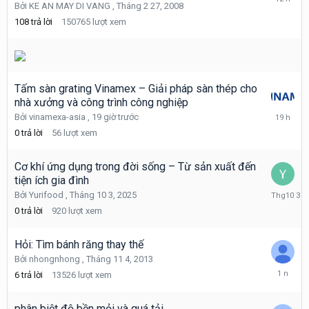
Bởi
KE AN MAY DI VANG
,
Tháng 2 27, 2008
7
12,
108
trả lời
150765
lượt xem
2014
Tấm sàn grating Vinamex – Giải pháp sàn thép cho
nhà xưởng và công trình công nghiệp
19
Bởi
vinamexa-asia
,
19 giờ trước
giờ
0
trả lời
56
lượt xem
trước
Cơ khí ứng dụng trong đời sống – Từ sản xuất đến
tiện ích gia đình
Tháng
Bởi
Yurifood
,
Tháng 10 3, 2025
10
0
trả lời
920
lượt xem
3,
2025
Hỏi: Tìm bánh răng thay thế
Bởi
nhongnhong
,
Tháng 11 4, 2013
Tháng
6
trả lời
13526
lượt xem
4
27,
2025
phân biệt độ bền mỏi và quá tải