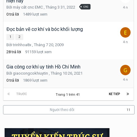
hiện nay
Tháng
Bởi
máy cắt cnc EMC
,
Tháng 3 31, 2022
cnc
3
0
trả lời
1489
lượt xem
31,
2022
Đọc bản vẽ cơ khí và bóc khối lượng
1
2
Tháng
Bởi
trinhhoa8x
,
Tháng 7 20, 2009
3
17,
28
trả lời
91159
lượt xem
2022
Gia công cơ khí uy tính Hồ Chí Minh
Bởi
giaocongcokhiuytin
,
Tháng 10 26, 2021
Tháng
0
trả lời
1869
lượt xem
10
26,
2021
TRƯỚC
KẾ TIẾP
Trang 1 trên 41
Người theo dõi
11