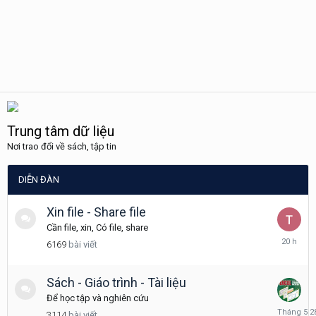
Trung tâm dữ liệu
Nơi trao đổi về sách, tập tin
DIỄN ĐÀN
Xin file - Share file
Cần file, xin, Có file, share
20
6169
bài viết
giờ
trước
Sách - Giáo trình - Tài liệu
Để học tập và nghiên cứu
Tháng
3114
bài viết