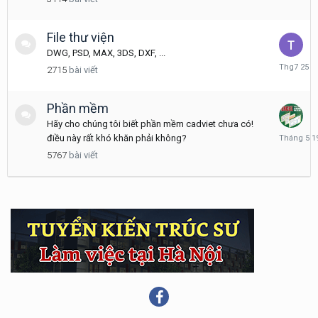
5
28
File thư viện
DWG, PSD, MAX, 3DS, DXF, ...
Tháng
2715
bài viết
7
25
Phần mềm
Hãy cho chúng tôi biết phần mềm cadviet chưa có!
Tháng
điều này rất khó khăn phải không?
5
5767
bài viết
19