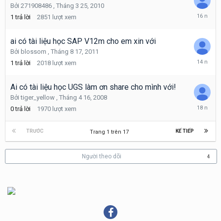
Bởi
271908486
,
Tháng 3 25, 2010
Tháng
1
trả lời
2851
lượt xem
3
29,
2010
ai có tài liệu học SAP V12m cho em xin với
Bởi
blossom
,
Tháng 8 17, 2011
Tháng
1
trả lời
2018
lượt xem
8
17,
2011
Ai có tài liệu học UGS làm ơn share cho mình với!
Bởi
tiger_yellow
,
Tháng 4 16, 2008
Tháng
0
trả lời
1970
lượt xem
4
16,
2008
TRƯỚC
KẾ TIẾP
Trang 1 trên 17
Người theo dõi
4