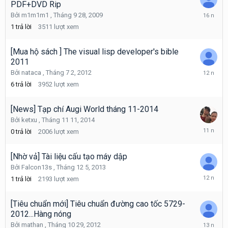
PDF+DVD Rip
Tháng
Bởi
m1m1m1
,
Tháng 9 28, 2009
9
1
trả lời
3511
lượt xem
28,
2009
[Mua hộ sách ] The visual lisp developer's bible
2011
Tháng
Bởi
nataca
,
Tháng 7 2, 2012
9
6
trả lời
3952
lượt xem
15,
2013
[News] Tạp chí Augi World tháng 11-2014
Bởi
ketxu
,
Tháng 11 11, 2014
Tháng
0
trả lời
2006
lượt xem
11
11,
2014
[Nhờ vả] Tài liệu cấu tạo máy dập
Bởi
Falcon13s
,
Tháng 12 5, 2013
Tháng
1
trả lời
2193
lượt xem
12
5,
2013
[Tiêu chuẩn mới] Tiêu chuẩn đường cao tốc 5729-
2012...Hàng nóng
Tháng
Bởi
mathan
,
Tháng 10 29, 2012