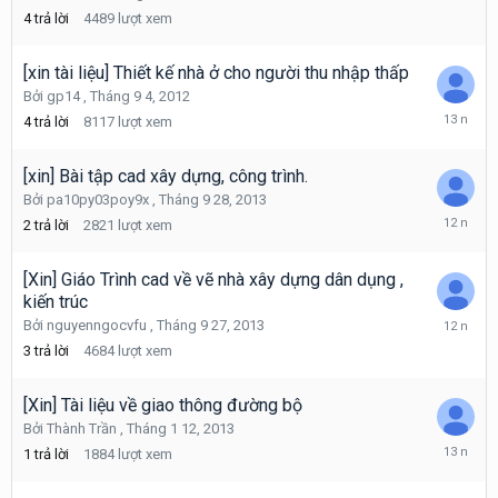
11
4
trả lời
4489
lượt xem
22,
2012
[xin tài liệu] Thiết kế nhà ở cho người thu nhập thấp
Bởi
gp14
,
Tháng 9 4, 2012
Tháng
4
trả lời
8117
lượt xem
9
5,
2012
[xin] Bài tập cad xây dựng, công trình.
Bởi
pa10py03poy9x
,
Tháng 9 28, 2013
Tháng
2
trả lời
2821
lượt xem
9
30,
2013
[Xin] Giáo Trình cad về vẽ nhà xây dựng dân dụng ,
kiến trúc
Tháng
Bởi
nguyenngocvfu
,
Tháng 9 27, 2013
9
3
trả lời
4684
lượt xem
27,
2013
[Xin] Tài liệu về giao thông đường bộ
Bởi
Thành Trần
,
Tháng 1 12, 2013
Tháng
1
trả lời
1884
lượt xem
1
14,