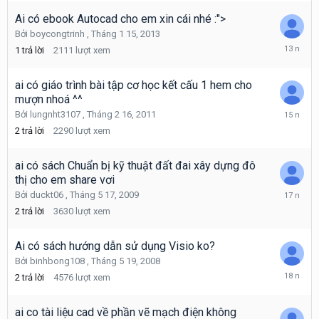
22,
2008
Ai có ebook Autocad cho em xin cái nhé :">
Bởi
boycongtrinh
,
Tháng 1 15, 2013
Tháng
1
trả lời
2111
lượt xem
4
16,
2013
ai có giáo trình bài tập cơ học kết cấu 1 hem cho
mượn nhoá ^^
Tháng
Bởi
lungnht3107
,
Tháng 2 16, 2011
2
2
trả lời
2290
lượt xem
22,
2011
ai có sách Chuẩn bị kỹ thuật đất đai xây dựng đô
thị cho em share vơi
Tháng
Bởi
duckt06
,
Tháng 5 17, 2009
5
2
trả lời
3630
lượt xem
17,
2009
Ai có sách hướng dẫn sử dụng Visio ko?
Bởi
binhbong108
,
Tháng 5 19, 2008
Tháng
2
trả lời
4576
lượt xem
5
20,
2008
ai co tài liệu cad về phần vẽ mạch điện không