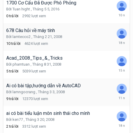
2013
1700 Cơ Cấu Đã Được Phô Phỏng
Bởi
Tuan hight
,
Tháng 5 5, 2016
Tháng
0
trả lời
2992
lượt xem
5
5,
2016
678 Câu hỏi về máy tính
Bởi
lamtecco2
,
Tháng 2 21, 2008
Tháng
10
trả lời
4624
lượt xem
2
22,
2008
Acad_2008_Tips_&_Tricks
Bởi
phamtuan
,
Tháng 8 31, 2008
Tháng
5
trả lời
5039
lượt xem
12
3,
2010
Ai có bài tập,hướng dẫn về AutoCAD
Bởi
lamngocrang
,
Tháng 3 3, 2008
Tháng
9
trả lời
12370
lượt xem
5
10,
2015
ai có bài tiểu luận môn sinh thái cho mình
Bởi
ken77
,
Tháng 3 20, 2008
Tháng
2
trả lời
3312
lượt xem
3