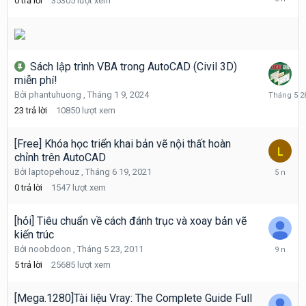
0
trả lời
35305
lượt xem
8
13,
2019
Sách lập trình VBA trong AutoCAD (Civil 3D)
miễn phí!
Tháng
Bởi
phantuhuong
,
Tháng 1 9, 2024
5
23
trả lời
10850
lượt xem
28
[Free] Khóa học triển khai bản vẽ nội thất hoàn
chỉnh trên AutoCAD
Tháng
Bởi
laptopehouz
,
Tháng 6 19, 2021
6
0
trả lời
1547
lượt xem
19,
2021
[hỏi] Tiêu chuẩn về cách đánh trục và xoay bản vẽ
kiến trúc
Tháng
Bởi
noobdoon
,
Tháng 5 23, 2011
2
5
trả lời
25685
lượt xem
9,
2017
[Mega.1280]Tài liệu Vray: The Complete Guide Full