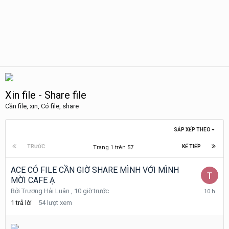
Xin file - Share file
Cần file, xin, Có file, share
SẮP XẾP THEO
TRƯỚC
KẾ TIẾP
Trang 1 trên 57
ACE CÓ FILE CẦN GIỜ SHARE MÌNH VỚI MÌNH
MỜI CAFE Ạ
10
Bởi
Trương Hải Luân
,
10 giờ trước
giờ
1
trả lời
54
lượt xem
trước