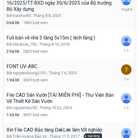
16/2025/TT-BXD ngày 30/6/2025 của Bộ trưởng
Tháng
Bộ Xây dựng
8
Bởi
traichoi85
,
Tháng 8 8, 2025
8,
0
trả lời
1830
lượt xem
2025
Full bản vẽ nhà 3 tầng 5x15m ( lệch tầng )
Bởi
blackcat_760
,
Tháng 8 16, 2018
Tháng
2
trả lời
2825
lượt xem
7
29,
2025
FONT UV-ABC
Bởi
nguyenduong2101
,
Tháng 7 6, 2025
Tháng
1
trả lời
3629
lượt xem
7
6,
2025
File CAD Sân Vườn [TẢI MIỄN PHÍ] - Thư Viện Bản
Vẽ Thiết Kế Sân Vườn
Tháng
Bởi
nguyenduc90
,
Tháng 10 22, 2024
6
1
trả lời
9397
lượt xem
16,
2025
Xin File CAD Bảo tàng DakLak làm tốt nghiệp
Bởi
Trần Hoàng Bảo Vy
,
Tháng 11 3, 2017
bảo tàng