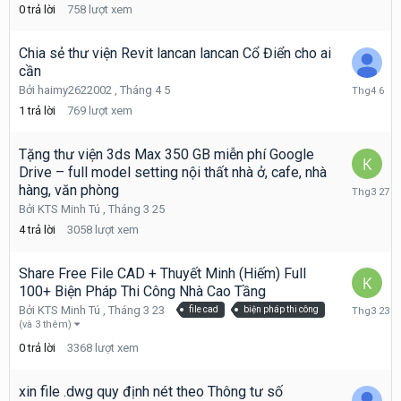
4
0
trả lời
758
lượt xem
23
Chia sẻ thư viện Revit lancan lancan Cổ Điển cho ai
cần
Tháng
Bởi
haimy2622002
,
Tháng 4 5
4
1
trả lời
769
lượt xem
6
Tặng thư viện 3ds Max 350 GB miễn phí Google
Drive – full model setting nội thất nhà ở, cafe, nhà
Tháng
hàng, văn phòng
3
Bởi
KTS Minh Tú
,
Tháng 3 25
27
4
trả lời
3058
lượt xem
Share Free File CAD + Thuyết Minh (Hiếm) Full
100+ Biện Pháp Thi Công Nhà Cao Tầng
Tháng
Bởi
KTS Minh Tú
,
Tháng 3 23
file cad
biện pháp thi công
3
(và 3 thêm)
23
0
trả lời
3368
lượt xem
xin file .dwg quy định nét theo Thông tư số