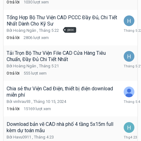
0
trả lời
1030
lượt xem
25
Tổng Hợp Bộ Thư Viện CAD PCCC Đầy Đủ, Chi Tiết
Nhất Dành Cho Kỹ Sư
Tháng
Bởi
Hoàng Ngân
,
Tháng 5 22
pccc
5
0
trả lời
2806
lượt xem
22
Tải Trọn Bộ Thư Viện File CAD Cửa Hàng Tiêu
Chuẩn, Đầy Đủ Chi Tiết Nhất
Tháng
Bởi
Hoàng Ngân
,
Tháng 5 21
5
0
trả lời
555
lượt xem
21
Chia sẻ thư Viện Cad Điện, thiết bị điện download
miễn phí
Tháng
Bởi
vinhrau93
,
Tháng 10 15, 2024
5
1
trả lời
15169
lượt xem
4
Download bản vẽ CAD nhà phố 4 tầng 5x15m full
kèm dự toán mẫu
Tháng
Bởi
Havu0911
,
Tháng 4 23