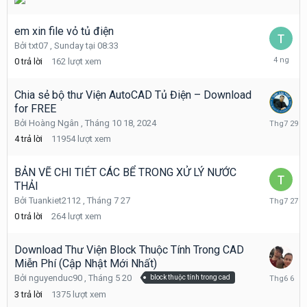
em xin file vỏ tủ điện
Bởi
txt07
,
Sunday tại 08:33
Sunday
0
trả lời
162
lượt xem
tại
08:33
Chia sẻ bộ thư Viện AutoCAD Tủ Điện – Download
for FREE
Tháng
Bởi
Hoàng Ngân
,
Tháng 10 18, 2024
7
4
trả lời
11954
lượt xem
29
BẢN VẼ CHI TIÉT CÁC BỂ TRONG XỬ LÝ NƯỚC
THẢI
Tháng
Bởi
Tuankiet2112
,
Tháng 7 27
7
0
trả lời
264
lượt xem
27
Download Thư Viện Block Thuộc Tính Trong CAD
Miễn Phí (Cập Nhật Mới Nhất)
Tháng
Bởi
nguyenduc90
,
Tháng 5 20
block thuộc tính trong cad
6
3
trả lời
1375
lượt xem
6