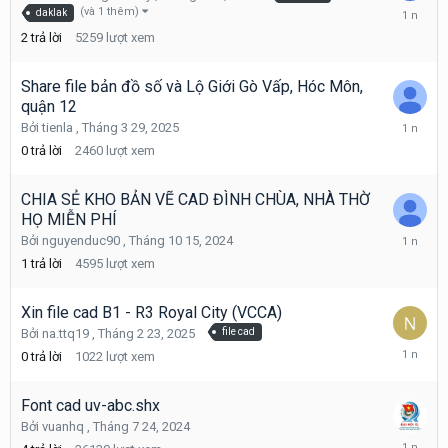
Tháng
(và 1 thêm)
daklak
5
2
trả lời
5259
lượt xem
7,
2025
Share file bản đồ số và Lộ Giới Gò Vấp, Hóc Môn,
quận 12
Tháng
Bởi
tienla
,
Tháng 3 29, 2025
3
0
trả lời
2460
lượt xem
29,
2025
CHIA SẺ KHO BẢN VẼ CAD ĐÌNH CHÙA, NHÀ THỜ
HỌ MIỄN PHÍ
Tháng
Bởi
nguyenduc90
,
Tháng 10 15, 2024
3
1
trả lời
4595
lượt xem
25,
2025
Xin file cad B1 - R3 Royal City (VCCA)
Bởi
na.ttq19
,
Tháng 2 23, 2025
file cad
Tháng
0
trả lời
1022
lượt xem
2
23,
2025
Font cad uv-abc.shx
Bởi
vuanhq
,
Tháng 7 24, 2024
Tháng