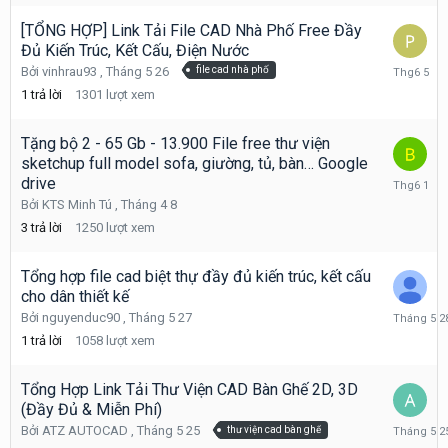
[TỔNG HỢP] Link Tải File CAD Nhà Phố Free Đầy
Đủ Kiến Trúc, Kết Cấu, Điện Nước
Tháng
Bởi
vinhrau93
,
Tháng 5 26
file cad nhà phố
6
1
trả lời
1301
lượt xem
5
Tặng bộ 2 - 65 Gb - 13.900 File free thư viện
sketchup full model sofa, giường, tủ, bàn… Google
Tháng
drive
6
Bởi
KTS Minh Tú
,
Tháng 4 8
1
3
trả lời
1250
lượt xem
Tổng hợp file cad biệt thự đầy đủ kiến trúc, kết cấu
cho dân thiết kế
Tháng
Bởi
nguyenduc90
,
Tháng 5 27
5
1
trả lời
1058
lượt xem
28
Tổng Hợp Link Tải Thư Viện CAD Bàn Ghế 2D, 3D
(Đầy Đủ & Miễn Phí)
Tháng
Bởi
ATZ AUTOCAD
,
Tháng 5 25
thư viện cad bàn ghế
5