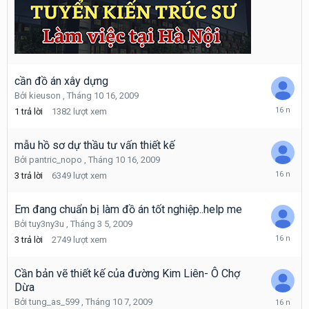
cần đồ án xây dựng
Bởi
kieuson
,
Tháng 10 16, 2009
Tháng
1
trả lời
1382
lượt xem
10
16,
2009
mẫu hồ sơ dự thầu tư vấn thiết kế
Bởi
pantric_nopo
,
Tháng 10 16, 2009
Tháng
3
trả lời
6349
lượt xem
10
16,
2009
Em đang chuẩn bị làm đồ án tốt nghiệp..help me
Bởi
tuy3ny3u
,
Tháng 3 5, 2009
Tháng
3
trả lời
2749
lượt xem
10
14,
2009
Cần bản vẽ thiết kế của đường Kim Liên- Ô Chợ
Dừa
Tháng
Bởi
tung_as_599
,
Tháng 10 7, 2009