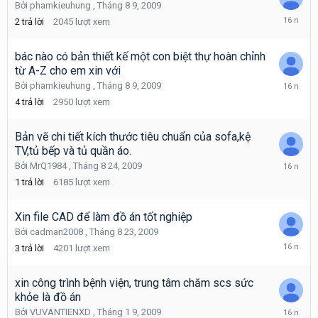
Bởi
phamkieuhung
,
Tháng 8 9, 2009
Tháng
2
trả lời
2045
lượt xem
9
5,
2009
bác nào có bản thiết kế một con biệt thự hoàn chỉnh
từ A-Z cho em xin với
Tháng
Bởi
phamkieuhung
,
Tháng 8 9, 2009
9
4
trả lời
2950
lượt xem
5,
2009
Bản vẽ chi tiết kích thước tiêu chuẩn của sofa,kệ
TV,tủ bếp và tủ quần áo.
Tháng
Bởi
MrQ1984
,
Tháng 8 24, 2009
9
1
trả lời
6185
lượt xem
5,
2009
Xin file CAD để làm đồ án tốt nghiệp
Bởi
cadman2008
,
Tháng 8 23, 2009
Tháng
3
trả lời
4201
lượt xem
8
30,
2009
xin công trình bệnh viện, trung tâm chăm scs sức
khỏe là đồ án
Tháng
Bởi
VUVANTIENXD
,
Tháng 1 9, 2009