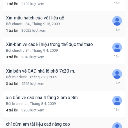
Tháng
1
trả lời
2192
lượt xem
9
17,
2009
Xin-mẫu hatch của vật liệu gỗ
Bởi
chuottui84
,
Tháng 9 15, 2009
Tháng
1
trả lời
30022
lượt xem
9
15,
2009
Xin-bản vẽ các kí hiệu trong thể dục thể thao
Bởi
chuottui84
,
Tháng 9 4, 2009
Tháng
3
trả lời
2840
lượt xem
9
7,
2009
Xin bản vẽ CAD nhà lô phố 7x20 m.
Bởi
vnindeck
,
Tháng 7 28, 2009
Tháng
3
trả lời
5262
lượt xem
9
5,
2009
xin bản vẽ cad nhà 4 tầng 3,5m x 8m
Bởi
le anh hai
,
Tháng 8 4, 2009
Tháng
4
trả lời
3958
lượt xem
9
5,
2009
chỉ dùm em tài liệu cad nâng cao