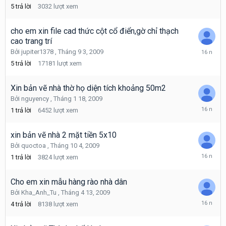
10
5
trả lời
3032
lượt xem
9,
2009
cho em xin file cad thức cột cổ điển,gờ chỉ thạch
cao trang trí
Tháng
Bởi
jupiter1378
,
Tháng 9 3, 2009
10
5
trả lời
17181
lượt xem
7,
2009
Xin bản vẽ nhà thờ họ diện tích khoảng 50m2
Bởi
nguyency
,
Tháng 1 18, 2009
Tháng
1
trả lời
6452
lượt xem
10
6,
2009
xin bản vẽ nhà 2 mặt tiền 5x10
Bởi
quoctoa
,
Tháng 10 4, 2009
Tháng
1
trả lời
3824
lượt xem
10
4,
2009
Cho em xin mẫu hàng rào nhà dân
Bởi
Kha_Anh_Tu
,
Tháng 4 13, 2009
Tháng
4
trả lời
8138
lượt xem
9
30,