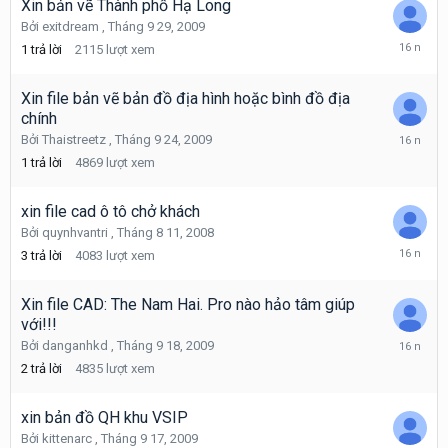
2009
Xin bản vẽ Thành phố Hạ Long
Bởi
exitdream
,
Tháng 9 29, 2009
Tháng
1
trả lời
2115
lượt xem
9
30,
2009
Xin file bản vẽ bản đồ địa hình hoặc bình đồ địa
chính
Tháng
Bởi
Thaistreetz
,
Tháng 9 24, 2009
9
1
trả lời
4869
lượt xem
27,
2009
xin file cad ô tô chở khách
Bởi
quynhvantri
,
Tháng 8 11, 2008
Tháng
3
trả lời
4083
lượt xem
9
24,
2009
Xin file CAD: The Nam Hai. Pro nào hảo tâm giúp
với!!!
Tháng
Bởi
danganhkd
,
Tháng 9 18, 2009
9
2
trả lời
4835
lượt xem
18,
2009
xin bản đồ QH khu VSIP
Bởi
kittenarc
,
Tháng 9 17, 2009