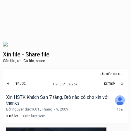
Xin file - Share file
Cần file, xin, Có file, share
SẮP XẾP THEO
TRƯỚC
KẾ TIẾP
Trang 51 trên 57
Xin HSTK Khách Sạn 7 tầng, Brô nào có cho xin với
thanks
Tháng
Bởi
nguyenduc1601
,
Tháng 7 9, 2009
10
3
trả lời
3352
lượt xem
17,
2009