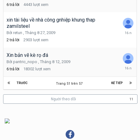
8
6
trả lời
4443
lượt xem
28,
2009
xin tài liệu về nhà công gnhiệp khung thap
zamilsteel
Tháng
Bởi
retun
,
Tháng 8 27, 2009
8
2
trả lời
2903
lượt xem
27,
2009
Xin bản vẽ kè rọ đá
Bởi
pantric_nopo
,
Tháng 8 12, 2009
Tháng
6
trả lời
18302
lượt xem
8
22,
2009
TRƯỚC
KẾ TIẾP
Trang 51 trên 57
Người theo dõi
11