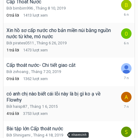
Cấp Thoát Nước
Bởi
bimbim996
,
Tháng 8 10, 2019
Tháng
0
trả lời
1413
lượt xem
8
10,
2019
Xin hồ sơ cấp nước cho bản miền núi bằng nguồn
nước từ khe, mó nước
Tháng
Bởi
pirates0511
,
Tháng 6 26, 2019
8
1
trả lời
1473
lượt xem
8,
2019
Cấp thoát nước- Chi tiết giao cắt
Bởi
zvhoang
,
Tháng 7 20, 2019
Tháng
0
trả lời
1362
lượt xem
7
20,
2019
có anh chị nào biết cái lỗi này là bị gì ko ạ về
Flowhy
Tháng
Bởi
haisp87
,
Tháng 1 6, 2015
6
4
trả lời
3753
lượt xem
16,
2019
Bài tập lớn Cấp thoát nước
Bởi
Shinigami
,
Tháng 4 18, 2019
nhavesinh