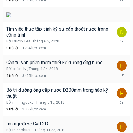
0
trả lời
1535
lượt xem
7
3,
2020
Tìm việc thực tập sinh kỹ sư cấp thoát nước trong
công trình
Tháng
Bởi
Duc22198
,
Tháng 6 5, 2020
6
0
trả lời
1294
lượt xem
5,
2020
Cần tư vấn phần mềm thiết kế đường ống nước
Bởi
chien_lv
,
Tháng 1 24, 2018
Tháng
4
trả lời
3495
lượt xem
11
22,
2019
Bố trí đường ống cấp nước D200mm trong hào kỹ
thuật
Tháng
Bởi
minhngockt
,
Tháng 5 15, 2018
11
3
trả lời
2506
lượt xem
22,
2019
tìm người vẽ Cad 2D
Bởi
minhphuctr
,
Tháng 11 22, 2019