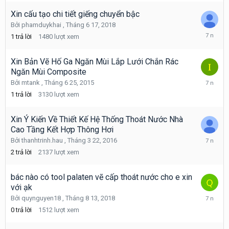
6,
2018
Xin cấu tạo chi tiết giếng chuyển bậc
Bởi
phamduykhai
,
Tháng 6 17, 2018
Tháng
1
trả lời
1480
lượt xem
11
3,
2018
Xin Bản Vẽ Hố Ga Ngăn Mùi Lắp Lưới Chắn Rác
Ngăn Mùi Composite
Tháng
Bởi
mtank
,
Tháng 6 25, 2015
8
1
trả lời
3130
lượt xem
31,
2018
Xin Ý Kiến Về Thiết Kế Hệ Thống Thoát Nước Nhà
Cao Tầng Kết Hợp Thông Hơi
Tháng
Bởi
thanhtrinh.hau
,
Tháng 3 22, 2016
8
2
trả lời
2137
lượt xem
31,
2018
bác nào có tool palaten vẽ cấp thoát nước cho e xin
với ạk
Tháng
Bởi
quynguyen18
,
Tháng 8 13, 2018
8
0
trả lời
1512
lượt xem
13,
2018