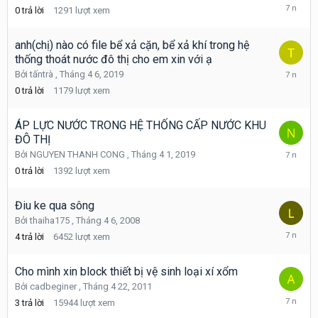
Tháng
0
trả lời
1291
lượt xem
4
18,
2019
anh(chị) nào có file bể xả cặn, bể xả khí trong hệ
thống thoát nước đô thị cho em xin với ạ
Tháng
Bởi
tấntrà
,
Tháng 4 6, 2019
4
0
trả lời
1179
lượt xem
6,
2019
ÁP LỰC NƯỚC TRONG HỆ THỐNG CẤP NƯỚC KHU
ĐÔ THỊ
Tháng
Bởi
NGUYEN THANH CONG
,
Tháng 4 1, 2019
4
0
trả lời
1392
lượt xem
1,
2019
Điu ke qua sông
Bởi
thaiha175
,
Tháng 4 6, 2008
Tháng
4
trả lời
6452
lượt xem
12
13,
2018
Cho mình xin block thiết bị vệ sinh loại xí xổm
Bởi
cadbeginer
,
Tháng 4 22, 2011
Tháng
3
trả lời
15944
lượt xem
11