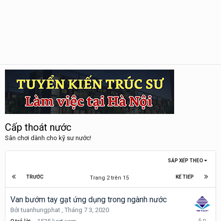
Cấp thoát nước
Sân chơi dành cho kỹ sư nước!
SẮP XẾP THEO
TRƯỚC
KẾ TIẾP
Trang 2 trên 15
Van bướm tay gạt ứng dụng trong ngành nước
Bởi
tuanhungphat
,
Tháng 7 3, 2020
Tháng