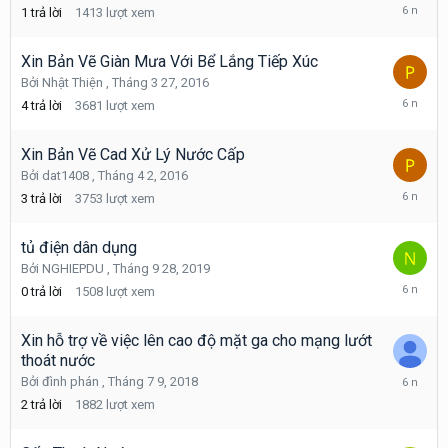
Tháng
1
trả lời
1413
lượt xem
11
22,
2019
Xin Bản Vẽ Giàn Mưa Với Bể Lắng Tiếp Xúc
Bởi
Nhật Thiện
,
Tháng 3 27, 2016
Tháng
4
trả lời
3681
lượt xem
10
1,
2019
Xin Bản Vẽ Cad Xử Lý Nước Cấp
Bởi
dat1408
,
Tháng 4 2, 2016
Tháng
3
trả lời
3753
lượt xem
10
1,
2019
tủ điện dân dụng
Bởi
NGHIEPDU
,
Tháng 9 28, 2019
Tháng
0
trả lời
1508
lượt xem
9
28,
2019
Xin hỗ trợ về việc lên cao độ mặt ga cho mạng lướt
thoát nước
Tháng
Bởi
đình phán
,
Tháng 7 9, 2018
9
2
trả lời
1882
lượt xem
22,
2019