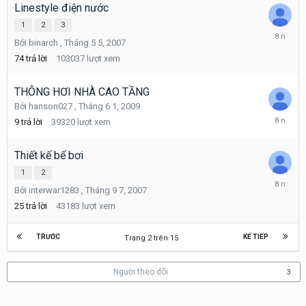
Linestyle điện nước
1
2
3
Tháng
Bởi
binarch
,
Tháng 5 5, 2007
6
30,
74
trả lời
103037
lượt xem
2018
THÔNG HƠI NHÀ CAO TẦNG
Bởi
hanson027
,
Tháng 6 1, 2009
Tháng
9
trả lời
39320
lượt xem
6
29,
2018
Thiết kế bể bơi
1
2
Tháng
Bởi
interwar1283
,
Tháng 9 7, 2007
6
14,
25
trả lời
43183
lượt xem
2018
TRƯỚC
KẾ TIẾP
Trang 2 trên 15
Người theo dõi
3