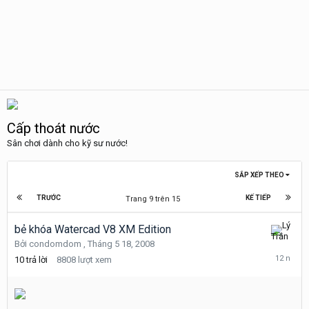
Cấp thoát nước
Sân chơi dành cho kỹ sư nước!
SẮP XẾP THEO
TRƯỚC
KẾ TIẾP
Trang 9 trên 15
bẻ khóa Watercad V8 XM Edition
Tháng
Bởi
condomdom
,
Tháng 5 18, 2008
9
10
trả lời
8808
lượt xem
7,
2013