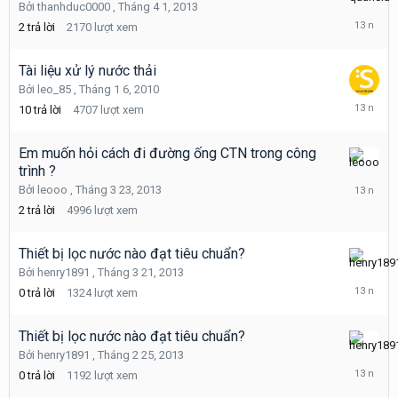
Tháng
Bởi
thanhduc0000
,
Tháng 4 1, 2013
4
2
trả lời
2170
lượt xem
1,
2013
Tài liệu xử lý nước thải
Bởi
leo_85
,
Tháng 1 6, 2010
Tháng
10
trả lời
4707
lượt xem
3
26,
2013
Em muốn hỏi cách đi đường ống CTN trong công
trình ?
Tháng
3
Bởi
leooo
,
Tháng 3 23, 2013
25,
2
trả lời
4996
lượt xem
2013
Thiết bị lọc nước nào đạt tiêu chuẩn?
Tháng
Bởi
henry1891
,
Tháng 3 21, 2013
3
0
trả lời
1324
lượt xem
21,
2013
Thiết bị lọc nước nào đạt tiêu chuẩn?
Tháng
Bởi
henry1891
,
Tháng 2 25, 2013
2
0
trả lời
1192
lượt xem
25,