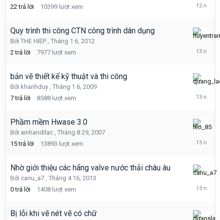
8
22
trả lời
10399
lượt xem
30,
2013
Quy trình thi công CTN công trình dân dụng
Tháng
Bởi
THE HIEP
,
Tháng 1 6, 2012
8
2
trả lời
7977
lượt xem
7,
2013
bản vẽ thiết kế kỹ thuật và thi công
Tháng
Bởi
khanhduy
,
Tháng 1 6, 2009
7
7
trả lời
8588
lượt xem
10,
2013
Phầm mềm Hwase 3.0
Tháng
Bởi
ainhandilac
,
Tháng 8 29, 2007
5
15
trả lời
13893
lượt xem
15,
2013
Nhờ giới thiệu các hãng valve nước thải châu âu
Tháng
Bởi
canu_a7
,
Tháng 4 16, 2013
4
0
trả lời
1408
lượt xem
16,
2013
Bị lỗi khi vẽ nét vẽ có chữ