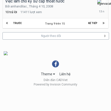
Việc làm cho kỹ sư cấp thoát nước
Tháng
Bởi
ainhandilac
,
Tháng 4 10, 2008
10
10
trả lời
11411
lượt xem
21,
2012
TRƯỚC
KẾ TIẾP
Trang 9 trên 15
Người theo dõi
3
Theme
Liên hệ
Diễn đàn CADViet
Powered by Invision Community