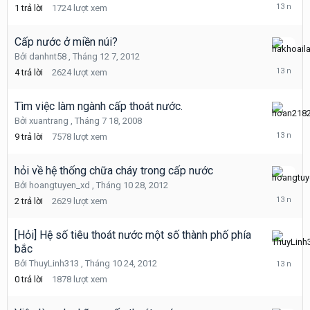
12
1
trả lời
1724
lượt xem
12,
2012
Cấp nước ở miền núi?
Tháng
Bởi
danhnt58
,
Tháng 12 7, 2012
12
4
trả lời
2624
lượt xem
8,
2012
Tìm việc làm ngành cấp thoát nước.
Tháng
Bởi
xuantrang
,
Tháng 7 18, 2008
11
9
trả lời
7578
lượt xem
24,
2012
hỏi về hệ thống chữa cháy trong cấp nước
Tháng
Bởi
hoangtuyen_xd
,
Tháng 10 28, 2012
10
2
trả lời
2629
lượt xem
28,
2012
[Hỏi] Hệ số tiêu thoát nước một số thành phố phía
bắc
Tháng
10
Bởi
ThuyLinh313
,
Tháng 10 24, 2012
24,
0
trả lời
1878
lượt xem
2012