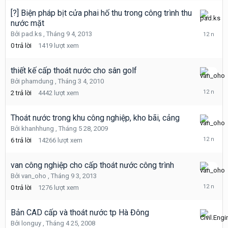
[?] Biện pháp bịt cửa phai hố thu trong công trình thu
nước mặt
Tháng
9
Bởi
pad.ks
,
Tháng 9 4, 2013
4,
0
trả lời
1419
lượt xem
2013
thiết kế cấp thoát nước cho sân golf
Tháng
Bởi
phamdung
,
Tháng 3 4, 2010
9
2
trả lời
4442
lượt xem
3,
2013
Thoát nước trong khu công nghiệp, kho bãi, cảng
Tháng
Bởi
khanhhung
,
Tháng 5 28, 2009
9
6
trả lời
14266
lượt xem
3,
2013
van công nghiệp cho cấp thoát nước công trình
Tháng
Bởi
van_oho
,
Tháng 9 3, 2013
9
0
trả lời
1276
lượt xem
3,
2013
Bản CAD cấp và thoát nước tp Hà Đông
Tháng
Bởi
longuy
,
Tháng 4 25, 2008