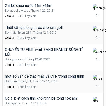
2013
Xin bể chứa nước 4.8mx4.8m
Tháng
Bởi
quochuyksxd
,
Tháng 1 26, 2013
1
2
trả lời
2118
lượt xem
28,
2013
Thiết kế hệ thống nước cho sân golf
Tháng
Bởi
maianhksn_231
,
Tháng 12 1, 2010
1
4
trả lời
6737
lượt xem
17,
2013
CHUYỂN TỪ FILE .wmf SANG EPANET ĐÚNG TỈ
LỆ!
Tháng
12
Bởi
kycuckeo
,
Tháng 12 20, 2012
20,
2
trả lời
2819
lượt xem
2012
một số vấn đề thắc mắc về CTN trong công trình
Tháng
Bởi
hoangtuyen_xd
,
Tháng 12 16, 2012
12
1
trả lời
1788
lượt xem
18,
2012
Có ai biết cách tính khối tính bê tông hok ạh?
Bởi
toyamy
,
Tháng 12 12, 2012
Tháng