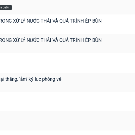
ửa cuốn
RONG XỬ LÝ NƯỚC THẢI VÀ QUÁ TRÌNH ÉP BÙN
RONG XỬ LÝ NƯỚC THẢI VÀ QUÁ TRÌNH ÉP BÙN
 thắng, 'ẵm' kỷ lục phòng vé