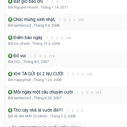
Bắt giò báo chí
1
2
3
Bởi
Nguyen Hoanh
,
Tháng 1 14, 2011
Chúc mừng sinh nhật,
1
2
3
4
28
Bởi
lamtecco2
,
Tháng 9 4, 2008
Điểm báo ngày
1
2
3
4
14
Bởi
be_chanh
,
Tháng 10 4, 2008
Đố vui
1
2
3
4
22
Bởi
DCL
,
Tháng 8 3, 2007
KHI TA GỬI ĐI 2 NỤ CƯỜI
1
2
3
4
16
Bởi
Happyfeet
,
Tháng 1 24, 2008
Mỗi ngày một câu chuyện cười
1
2
3
4
24
Bởi
lamtecco2
,
Tháng 6 23, 2007
Thơ cây nhà lá vườn đê!!!
1
2
3
4
Bởi
KE AN MAY DI VANG
,
Tháng 2 6, 2008