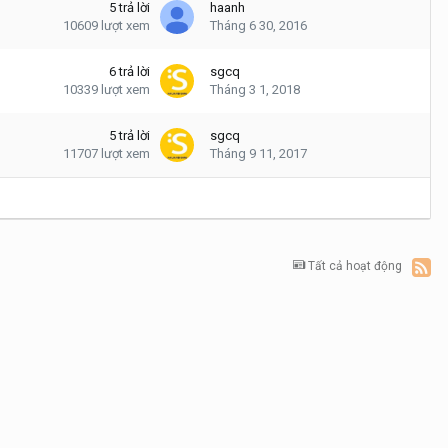
5
trả lời
haanh
10609
lượt xem
Tháng 6 30, 2016
6
trả lời
sgcq
10339
lượt xem
Tháng 3 1, 2018
5
trả lời
sgcq
11707
lượt xem
Tháng 9 11, 2017
Tất cả hoạt động