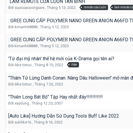
LÀM REMOTE CỬA CUỐN TÂN BÌNH
Bởi
suacuacuongiare
,
Tháng 5 13, 2022
remote cửa cuốn
làm remote c
: GREE CUNG CẤP POLYMER NANO GREEN ANION A66FD T
Bởi
kimanh68888
,
Tháng 5 12, 2023
: GREE CUNG CẤP POLYMER NANO GREEN ANION A66FD T
Bởi
kimanh68888
,
Tháng 5 12, 2023
'Tứ đại mỹ nhân' thế hệ mới của K-Drama gọi tên ai?
Bởi
ilike tintuc
,
Tháng 8 10, 2022
ilike
"Thám Tử Lừng Danh Conan: Nàng Dâu Halloween" mở màn đại
Bởi
ilike tintuc
,
Tháng 7 26, 2022
"Thiên Long Bát Bộ" Tập Hay nhất đây!!!!!!!!!!!
Bởi
xaydung
,
Tháng 12 20, 2007
[Auto Like] Hướng Dẫn Sử Dụng Tools Buff Like 2022
Bởi
sublike16
,
Tháng 8 16, 2022