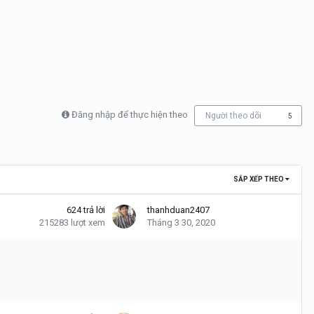
Đăng nhập để thực hiện theo
Người theo dõi
5
SẮP XẾP THEO
624
trả lời
thanhduan2407
215283
lượt xem
Tháng 3 30, 2020