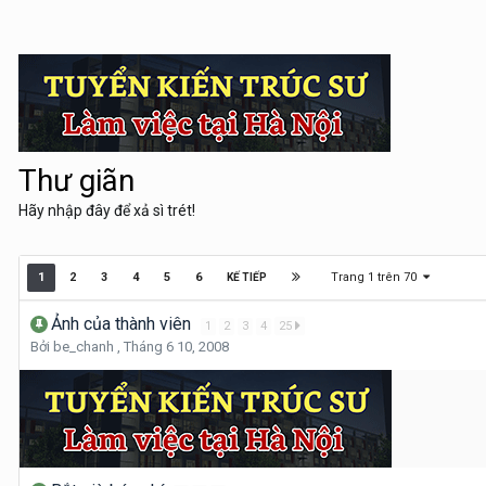
Thư giãn
Hãy nhập đây để xả sì trét!
Trang 1 trên 70
1
2
3
4
5
6
KẾ TIẾP
Ảnh của thành viên
1
2
3
4
25
Bởi
be_chanh
,
Tháng 6 10, 2008