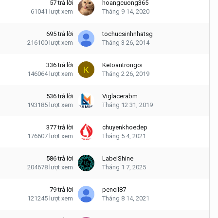
57
trả lời
hoangcuong365
61041
lượt xem
Tháng 9 14, 2020
695
trả lời
tochucsinhnhatsg
216100
lượt xem
Tháng 3 26, 2014
336
trả lời
Ketoantrongoi
146064
lượt xem
Tháng 2 26, 2019
536
trả lời
Viglacerabm
193185
lượt xem
Tháng 12 31, 2019
377
trả lời
chuyenkhoedep
176607
lượt xem
Tháng 5 4, 2021
586
trả lời
LabelShine
204678
lượt xem
Tháng 1 7, 2025
79
trả lời
pencil87
121245
lượt xem
Tháng 8 14, 2021