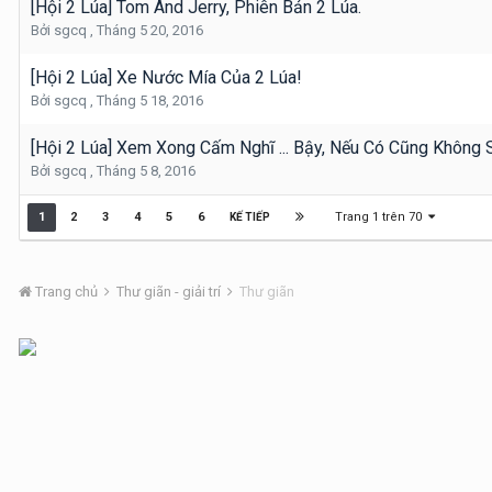
[Hội 2 Lúa] Tom And Jerry, Phiên Bản 2 Lúa.
Bởi
sgcq
,
Tháng 5 20, 2016
[Hội 2 Lúa] Xe Nước Mía Của 2 Lúa!
Bởi
sgcq
,
Tháng 5 18, 2016
[Hội 2 Lúa] Xem Xong Cấm Nghĩ ... Bậy, Nếu Có Cũng Không 
Bởi
sgcq
,
Tháng 5 8, 2016
Trang 1 trên 70
1
2
3
4
5
6
KẾ TIẾP
Trang chủ
Thư giãn - giải trí
Thư giãn