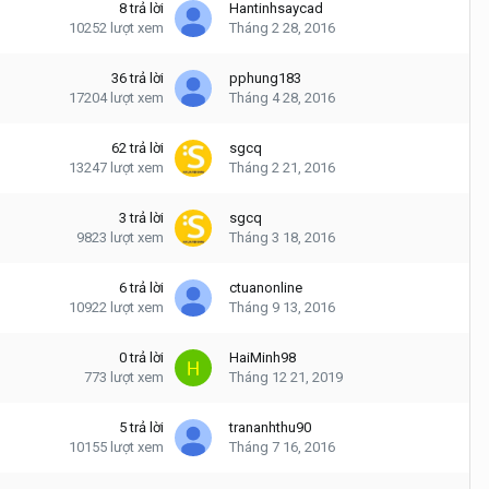
8
trả lời
Hantinhsaycad
10252
lượt xem
Tháng 2 28, 2016
36
trả lời
pphung183
17204
lượt xem
Tháng 4 28, 2016
62
trả lời
sgcq
13247
lượt xem
Tháng 2 21, 2016
3
trả lời
sgcq
9823
lượt xem
Tháng 3 18, 2016
6
trả lời
ctuanonline
10922
lượt xem
Tháng 9 13, 2016
0
trả lời
HaiMinh98
773
lượt xem
Tháng 12 21, 2019
5
trả lời
trananhthu90
10155
lượt xem
Tháng 7 16, 2016