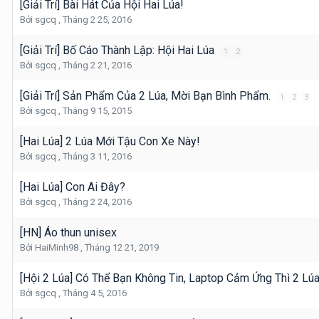
[Giải Trí] Bài Hát Của Hội Hai Lúa!
Bởi
sgcq
,
Tháng 2 25, 2016
[Giải Trí] Bố Cáo Thành Lập: Hội Hai Lúa
1
2
Bởi
sgcq
,
Tháng 2 21, 2016
[Giải Trí] Sản Phẩm Của 2 Lúa, Mời Bạn Bình Phẩm.
1
2
3
Bởi
sgcq
,
Tháng 9 15, 2015
[Hai Lúa] 2 Lúa Mới Tậu Con Xe Này!
Bởi
sgcq
,
Tháng 3 11, 2016
[Hai Lúa] Con Ai Đây?
Bởi
sgcq
,
Tháng 2 24, 2016
[HN] Áo thun unisex
Bởi
HaiMinh98
,
Tháng 12 21, 2019
[Hội 2 Lúa] Có Thể Bạn Không Tin, Laptop Cảm Ứng Thì 2 Lúa
Bởi
sgcq
,
Tháng 4 5, 2016