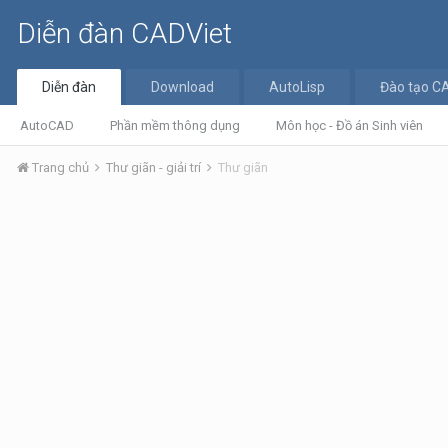
Diễn đàn CADViet
Diễn đàn
Download
AutoLisp
Đào tạo C
AutoCAD
Phần mềm thông dụng
Môn học - Đồ án Sinh viên
Trang chủ
Thư giãn - giải trí
Thư giãn