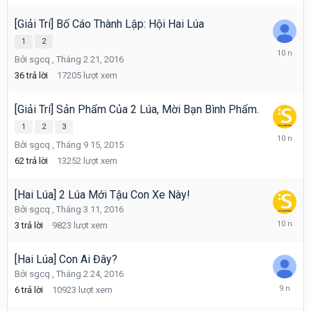
28,
2016
[Giải Trí] Bố Cáo Thành Lập: Hội Hai Lúa
1
2
Tháng
Bởi
sgcq
,
Tháng 2 21, 2016
4
28,
36
trả lời
17205
lượt xem
2016
[Giải Trí] Sản Phẩm Của 2 Lúa, Mời Bạn Bình Phẩm.
1
2
3
Tháng
Bởi
sgcq
,
Tháng 9 15, 2015
2
21,
62
trả lời
13252
lượt xem
2016
[Hai Lúa] 2 Lúa Mới Tậu Con Xe Này!
Bởi
sgcq
,
Tháng 3 11, 2016
Tháng
3
trả lời
9823
lượt xem
3
18,
2016
[Hai Lúa] Con Ai Đây?
Bởi
sgcq
,
Tháng 2 24, 2016
Tháng
6
trả lời
10923
lượt xem
9
13,