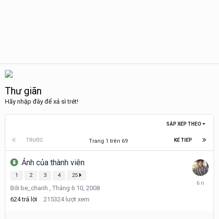
Thư giãn
Hãy nhập đây để xả sì trét!
SẮP XẾP THEO
TRƯỚC
KẾ TIẾP
Trang 1 trên 69
Ảnh của thành viên
1
2
3
4
25
Tháng
Bởi
be_chanh
,
Tháng 6 10, 2008
3
30,
624
trả lời
215324
lượt xem
2020