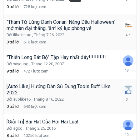
8
0
trả lời
728
lượt xem
10,
2022
"Thám Tử Lừng Danh Conan: Nàng Dâu Halloween"
mở màn đại thắng, 'ẵm' kỷ lục phòng vé
Tháng
Bởi
ilike tintuc
,
Tháng 7 26, 2022
7
0
trả lời
610
lượt xem
26,
2022
"Thiên Long Bát Bộ" Tập Hay nhất đây!!!!!!!!!!!
Bởi
xaydung
,
Tháng 12 20, 2007
Tháng
9
trả lời
4727
lượt xem
1
7,
2008
[Auto Like] Hướng Dẫn Sử Dụng Tools Buff Like
2022
Tháng
Bởi
sublike16
,
Tháng 8 16, 2022
8
0
trả lời
643
lượt xem
16,
2022
[Giải Trí] Bài Hát Của Hội Hai Lúa!
Bởi
sgcq
,
Tháng 2 25, 2016
Tháng
8
trả lời
10256
lượt xem
2