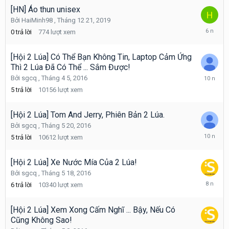
2016
[HN] Áo thun unisex
Bởi
HaiMinh98
,
Tháng 12 21, 2019
Tháng
0
trả lời
774
lượt xem
12
21,
2019
[Hội 2 Lúa] Có Thể Bạn Không Tin, Laptop Cảm Ứng
Thì 2 Lúa Đã Có Thể ... Sắm Được!
Tháng
Bởi
sgcq
,
Tháng 4 5, 2016
7
5
trả lời
10156
lượt xem
16,
2016
[Hội 2 Lúa] Tom And Jerry, Phiên Bản 2 Lúa.
Bởi
sgcq
,
Tháng 5 20, 2016
Tháng
5
trả lời
10612
lượt xem
6
30,
2016
[Hội 2 Lúa] Xe Nước Mía Của 2 Lúa!
Bởi
sgcq
,
Tháng 5 18, 2016
Tháng
6
trả lời
10340
lượt xem
3
1,
2018
[Hội 2 Lúa] Xem Xong Cấm Nghĩ ... Bậy, Nếu Có
Cũng Không Sao!
Tháng