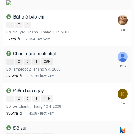
Bắt giò báo chí
1
2
3
Tháng
Bởi
Nguyen Hoanh
,
Tháng 1 14, 2011
9
14,
57
trả lời
61054
lượt xem
2020
Chúc mừng sinh nhật,
1
2
3
4
28
Tháng
Bởi
lamtecco2
,
Tháng 9 4, 2008
3
26,
695
trả lời
216132
lượt xem
2014
Điểm báo ngày
1
2
3
4
14
Tháng
Bởi
be_chanh
,
Tháng 10 4, 2008
2
26,
336
trả lời
146087
lượt xem
2019
Đố vui