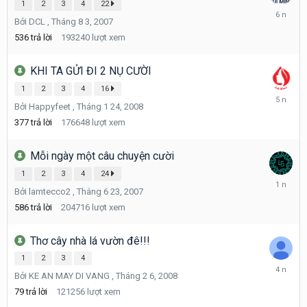
1
2
3
4
22
Tháng
Bởi
DCL
,
Tháng 8 3, 2007
12
31,
536
trả lời
193240
lượt xem
2019
KHI TA GỬI ĐI 2 NỤ CƯỜI
1
2
3
4
16
Tháng
Bởi
Happyfeet
,
Tháng 1 24, 2008
5
4,
377
trả lời
176648
lượt xem
2021
Mỗi ngày một câu chuyện cười
1
2
3
4
24
Tháng
Bởi
lamtecco2
,
Tháng 6 23, 2007
1
7,
586
trả lời
204716
lượt xem
2025
Thơ cây nhà lá vườn đê!!!
1
2
3
4
Tháng
Bởi
KE AN MAY DI VANG
,
Tháng 2 6, 2008
8
14,
79
trả lời
121256
lượt xem
2021