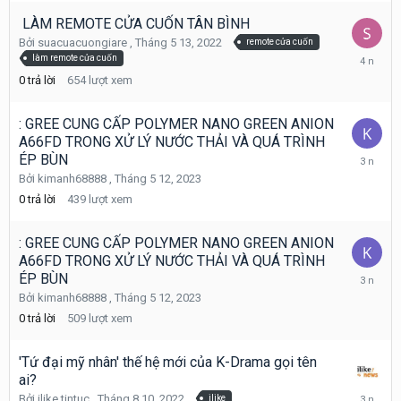
LÀM REMOTE CỬA CUỐN TÂN BÌNH
Bởi
suacuacuongiare
,
Tháng 5 13, 2022
remote cửa cuốn
Tháng
làm remote cửa cuốn
5
0
trả lời
654
lượt xem
13,
2022
: GREE CUNG CẤP POLYMER NANO GREEN ANION
A66FD TRONG XỬ LÝ NƯỚC THẢI VÀ QUÁ TRÌNH
Tháng
ÉP BÙN
5
Bởi
kimanh68888
,
Tháng 5 12, 2023
12,
0
trả lời
439
lượt xem
2023
: GREE CUNG CẤP POLYMER NANO GREEN ANION
A66FD TRONG XỬ LÝ NƯỚC THẢI VÀ QUÁ TRÌNH
Tháng
ÉP BÙN
5
Bởi
kimanh68888
,
Tháng 5 12, 2023
12,
0
trả lời
509
lượt xem
2023
'Tứ đại mỹ nhân' thế hệ mới của K-Drama gọi tên
ai?
Tháng
Bởi
ilike tintuc
,
Tháng 8 10, 2022
ilike