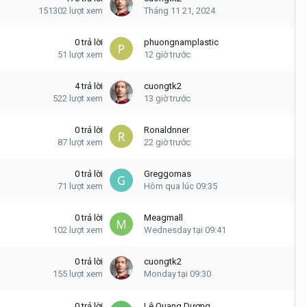
151302
lượt xem
Tháng 11 21, 2024
0
trả lời
phuongnamplastic
51
lượt xem
12 giờ trước
4
trả lời
cuongtk2
522
lượt xem
13 giờ trước
0
trả lời
Ronaldnner
87
lượt xem
22 giờ trước
0
trả lời
Greggomas
71
lượt xem
Hôm qua lúc 09:35
0
trả lời
Meagmall
102
lượt xem
Wednesday tại 09:41
0
trả lời
cuongtk2
155
lượt xem
Monday tại 09:30
0
trả lời
Lê Quang Dương