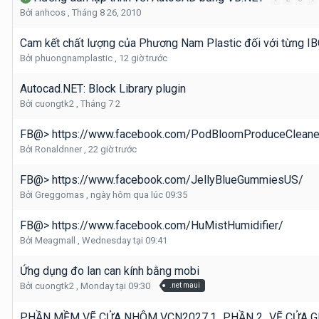
Bởi
anhcos
,
Tháng 8 26, 2010
Cam kết chất lượng của Phương Nam Plastic đối với từng IB
Bởi
phuongnamplastic
,
12 giờ trước
Autocad.NET: Block Library plugin
Bởi
cuongtk2
,
Tháng 7 2
FB@> https://www.facebook.com/PodBloomProduceCleane
Bởi
Ronaldnner
,
22 giờ trước
FB@> https://www.facebook.com/JellyBlueGummiesUS/
Bởi
Greggomas
,
ngày hôm qua lúc 09:35
FB@> https://www.facebook.com/HuMistHumidifier/
Bởi
Meagmall
,
Wednesday tại 09:41
Ứng dụng đo lan can kính bằng mobi
Bởi
cuongtk2
,
Monday tại 09:30
.net maui
PHẦN MỀM VẼ CỬA NHÔM VCN2027.1_PHẦN 2_VẼ CỬA GH