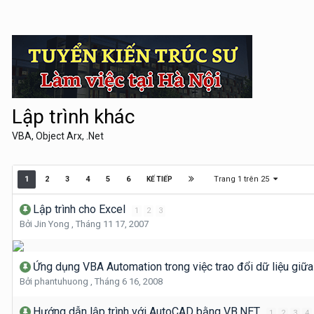
Lập trình khác
VBA, Object Arx, .Net
Trang 1 trên 25
1
2
3
4
5
6
KẾ TIẾP
Lập trình cho Excel
1
2
3
Bởi
Jin Yong
,
Tháng 11 17, 2007
Ứng dụng VBA Automation trong việc trao đổi dữ liệu giữ
Bởi
phantuhuong
,
Tháng 6 16, 2008
Hướng dẫn lập trình với AutoCAD bằng VB.NET
1
2
3
4