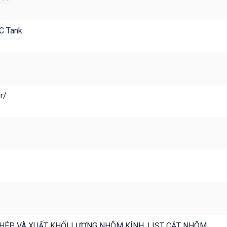
C Tank
r/
ÉP VÀ XUẤT KHỐI LƯỢNG NHÔM KÍNH, LIST CẮT NHÔM