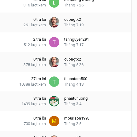
316
lượt xem
Tháng 7 26
0
trả lời
cuongtk2
261
lượt xem
Tháng 7 19
2
trả lời
tannguyen291
512
lượt xem
Tháng 7 17
0
trả lời
cuongtk2
378
lượt xem
Tháng 5 26
27
trả lời
thuantam500
10388
lượt xem
Tháng 4 18
8
trả lời
phantuhuong
1499
lượt xem
Tháng 3 4
0
trả lời
mourison1993
700
lượt xem
Tháng 2 5