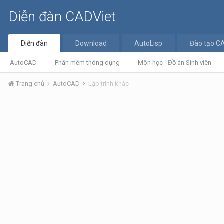
Diễn đàn CADViet
Diễn đàn
Download
AutoLisp
Đào tạo C
AutoCAD
Phần mềm thông dụng
Môn học - Đồ án Sinh viên
Trang chủ
AutoCAD
Lập trình khác