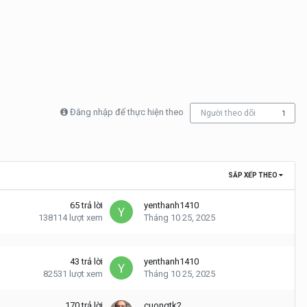
Đăng nhập để thực hiện theo
Người theo dõi
1
SẮP XẾP THEO
65
trả lời
yenthanh1410
138114
lượt xem
Tháng 10 25, 2025
43
trả lời
yenthanh1410
82531
lượt xem
Tháng 10 25, 2025
170
trả lời
cuongtk2