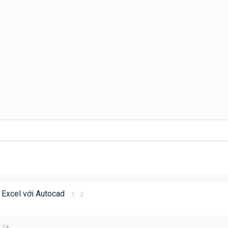
a Excel với Autocad
1
2
7