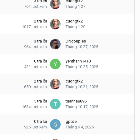
3
trả lời
cuongtk2
761
lượt xem
Tháng 1 27
2
trả lời
cuongtk2
1017
lượt xem
Tháng 1 20
3
trả lời
DNcouples
964
lượt xem
Tháng 10 27, 2025
0
trả lời
yenthanh1410
421
lượt xem
Tháng 10 25, 2025
2
trả lời
cuongtk2
650
lượt xem
Tháng 10 21, 2025
5
trả lời
tuanha8896
1634
lượt xem
Tháng 10 17, 2025
0
trả lời
gptde
925
lượt xem
Tháng 9 4, 2025