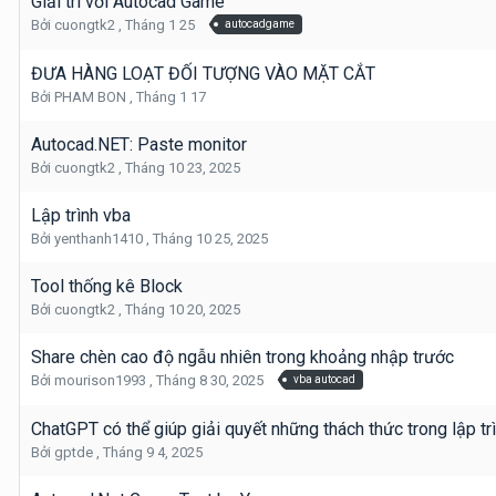
Giải trí với Autocad Game
Bởi
cuongtk2
,
Tháng 1 25
autocadgame
ĐƯA HÀNG LOẠT ĐỐI TƯỢNG VÀO MẶT CẮT
Bởi
PHAM BON
,
Tháng 1 17
Autocad.NET: Paste monitor
Bởi
cuongtk2
,
Tháng 10 23, 2025
Lập trình vba
Bởi
yenthanh1410
,
Tháng 10 25, 2025
Tool thống kê Block
Bởi
cuongtk2
,
Tháng 10 20, 2025
Share chèn cao độ ngẫu nhiên trong khoảng nhập trước
Bởi
mourison1993
,
Tháng 8 30, 2025
vba autocad
ChatGPT có thể giúp giải quyết những thách thức trong lập t
Bởi
gptde
,
Tháng 9 4, 2025