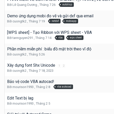
Bởi
Lê Quang Dương
,
Tháng 7 26
autolisp
Demo ứng dụng mobi đo vẽ và gửi dxf qua email
Bởi
cuongtk2
,
Tháng 7 19
netdxf
mobiapp
[WPS sheet] - Tạo Ribbon với WPS sheet - VBA
Bởi
tannguyen291
,
Tháng 7 14
vba
wps sheet
Phần mềm miễn phí : biểu đồ mặt trời theo vĩ độ
Bởi
cuongtk2
,
Tháng 5 26
Xây dựng font Shx Unicode
1
2
Bởi
cuongtk2
,
Tháng 7 18, 2023
Bảo vệ code VBA autocad!
Bởi
mourison1993
,
Tháng 2 8
vba autocad
Edit Text bị lag
Bởi
mourison1993
,
Tháng 2 5