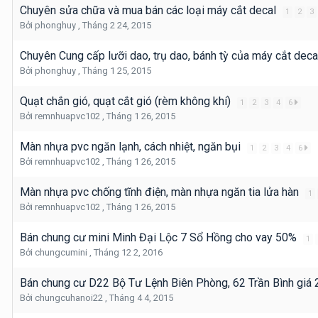
Chuyên sửa chữa và mua bán các loại máy cắt decal
1
2
3
Bởi
phonghuy
,
Tháng 2 24, 2015
Chuyên Cung cấp lưỡi dao, trụ dao, bánh tỳ của máy cắt dec
Bởi
phonghuy
,
Tháng 1 25, 2015
Quạt chắn gió, quạt cắt gió (rèm không khí)
1
2
3
4
6
Bởi
remnhuapvc102
,
Tháng 1 26, 2015
Màn nhựa pvc ngăn lạnh, cách nhiệt, ngăn bụi
1
2
3
4
6
Bởi
remnhuapvc102
,
Tháng 1 26, 2015
Màn nhựa pvc chống tĩnh điện, màn nhựa ngăn tia lửa hàn
1
Bởi
remnhuapvc102
,
Tháng 1 26, 2015
Bán chung cư mini Minh Đại Lộc 7 Sổ Hồng cho vay 50%
1
Bởi
chungcumini
,
Tháng 12 2, 2016
Bán chung cư D22 Bộ Tư Lệnh Biên Phòng, 62 Trần Bình giá
Bởi
chungcuhanoi22
,
Tháng 4 4, 2015