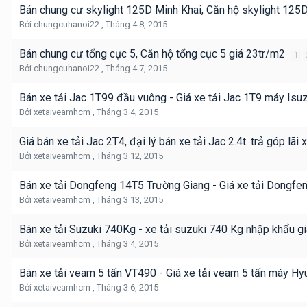
Bán chung cư skylight 125D Minh Khai, Căn hộ skylight 125
Bởi
chungcuhanoi22
,
Tháng 4 8, 2015
Bán chung cư tổng cục 5, Căn hộ tổng cục 5 giá 23tr/m2
1
Bởi
chungcuhanoi22
,
Tháng 4 7, 2015
Bán xe tải Jac 1T99 đầu vuông - Giá xe tải Jac 1T9 máy Isu
Bởi
xetaiveamhcm
,
Tháng 3 4, 2015
Giá bán xe tải Jac 2T4, đại lý bán xe tải Jac 2.4t. trả góp lãi 
Bởi
xetaiveamhcm
,
Tháng 3 12, 2015
Bán xe tải Dongfeng 14T5 Trường Giang - Giá xe tải Dongfe
Bởi
xetaiveamhcm
,
Tháng 3 13, 2015
Bán xe tải Suzuki 740Kg - xe tải suzuki 740 Kg nhập khẩu gi
Bởi
xetaiveamhcm
,
Tháng 3 4, 2015
Bán xe tải veam 5 tấn VT490 - Giá xe tải veam 5 tấn máy H
Bởi
xetaiveamhcm
,
Tháng 3 6, 2015