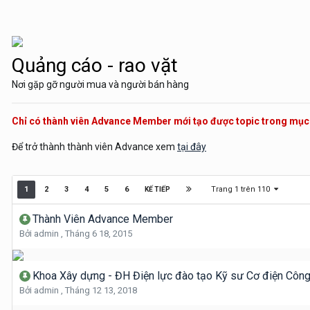
Quảng cáo - rao vặt
Nơi gặp gỡ người mua và người bán hàng
Chỉ có thành viên Advance Member mới tạo được topic trong mụ
Để trở thành thành viên Advance xem
tại đây
Trang 1 trên 110
1
2
3
4
5
6
KẾ TIẾP
Thành Viên Advance Member
Bởi
admin
,
Tháng 6 18, 2015
Khoa Xây dựng - ĐH Điện lực đào tạo Kỹ sư Cơ điện Công 
Bởi
admin
,
Tháng 12 13, 2018