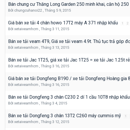
Bán chung cư Thăng Long Garden 250 minh khai, căn hộ 250 
Bởi
chungcuhanoi22
,
Tháng 5 9, 2015
Giá bán xe tải 4 chân howo 17T2 máy A 371 nhập khẩu
1
2
Bởi
xetaiveamhcm
,
Tháng 3 11, 2015
Bán xe tải veam 4T9, Giá xe tải veam 4.9t. Thủ tục trả góp đ
Bởi
xetaiveamhcm
,
Tháng 3 13, 2015
Bán xe tải Jac 1T25, giá xe tải Jac 1T25 = xe tải Jac 1.25t r
Bởi
xetaiveamhcm
,
Tháng 3 16, 2015
Giá bán xe tải Dongfeng B190 / xe tải Dongfeng Hoàng gia
Bởi
xetaiveamhcm
,
Tháng 3 16, 2015
Bán xe tải Dongfeng 3 chân C230 2 dí 1 cầu 10T8 nhập kh
Bởi
xetaiveamhcm
,
Tháng 3 4, 2015
Bán xe tải Dongfeng 3 chân 13T2 C260 máy cummis mỹ
1
Bởi
xetaiveamhcm
,
Tháng 3 12, 2015