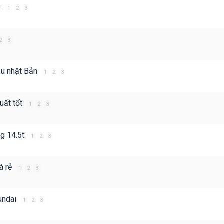
D
1
2
3
2
3
zu nhật Bản
1
2
3
xuất tốt
1
2
3
ng 14.5t
1
2
3
á rẻ
1
2
3
yundai
1
2
3