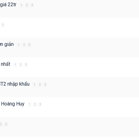
giá 22tr
1
2
3
3
ơn giản
1
2
3
ẻ nhất
1
2
3
 8T2 nhập khẩu
1
2
3
ẩu Hoàng Huy
1
2
3
2
3