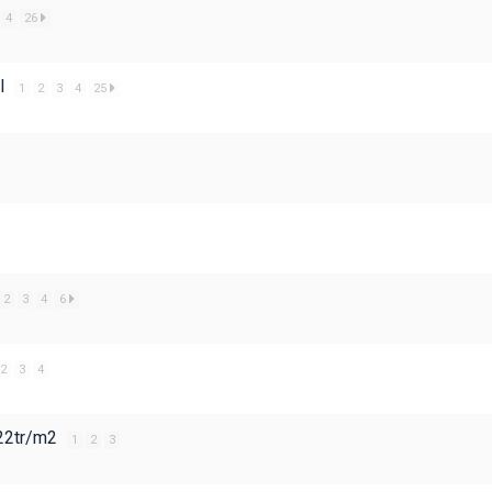
4
26
al
1
2
3
4
25
2
3
4
6
2
3
4
 22tr/m2
1
2
3