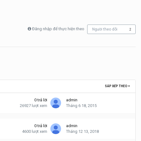
Đăng nhập để thực hiện theo
Người theo dõi
2
SẮP XẾP THEO
0
trả lời
admin
26927
lượt xem
Tháng 6 18, 2015
0
trả lời
admin
4600
lượt xem
Tháng 12 13, 2018