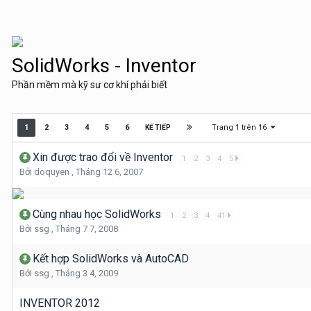
SolidWorks - Inventor
Phần mềm mà kỹ sư cơ khí phải biết
Trang 1 trên 16
1
2
3
4
5
6
KẾ TIẾP
Xin được trao đổi về Inventor
1
2
3
4
5
Bởi
doquyen
,
Tháng 12 6, 2007
Cùng nhau học SolidWorks
1
2
3
4
41
Bởi
ssg
,
Tháng 7 7, 2008
Kết hợp SolidWorks và AutoCAD
Bởi
ssg
,
Tháng 3 4, 2009
INVENTOR 2012