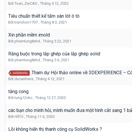
Bởi
Toan_ZwCAD
,
Tháng 4 12, 2022
Tiêu chuẩn thiết kế tấm sàn lót ô tô
Bởi
tranchon1707
,
Tháng 8 3, 2021
Xin phần mềm imold
Bởi
phamtung8xhd
,
Tháng 5 22, 2021
Rằng buộc trong lắp ghép của lắp ghép solid
Bởi
phamtung8xhd
,
Tháng 5 6, 2021
Tham dự Hội thảo online về 3DEXPERIENCE – Có
solidworks
Bởi
ducanhsns
,
Tháng 4 12, 2021
tăng cong
Bởi
tung12ckc
,
Tháng 12 27, 2020
các bạn cho mình hỏi, mình muốn đưa một hình cắt sang 1 bả
Bởi
HồTrí
,
Tháng 11 6, 2020
Lỗi không hiển thị thanh công cụ SolidWorks ?