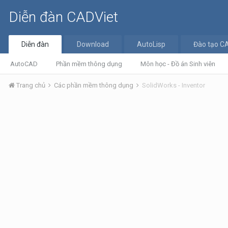
Diễn đàn CADViet
Diễn đàn
Download
AutoLisp
Đào tạo C
AutoCAD
Phần mềm thông dụng
Môn học - Đồ án Sinh viên
Trang chủ
Các phần mềm thông dụng
SolidWorks - Inventor