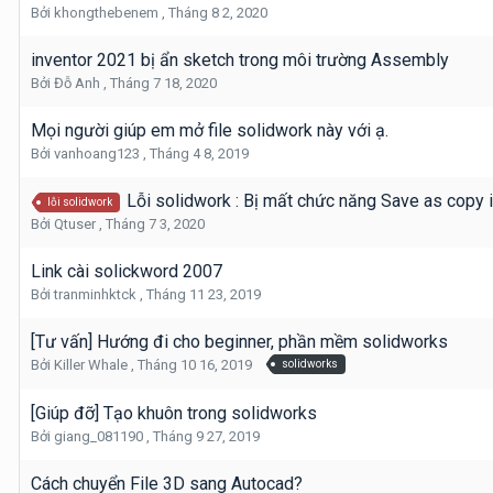
Bởi
khongthebenem
,
Tháng 8 2, 2020
inventor 2021 bị ẩn sketch trong môi trường Assembly
Bởi
Đỗ Anh
,
Tháng 7 18, 2020
Mọi người giúp em mở file solidwork này với ạ.
Bởi
vanhoang123
,
Tháng 4 8, 2019
Lỗi solidwork : Bị mất chức năng Save as copy
lỗi solidwork
Bởi
Qtuser
,
Tháng 7 3, 2020
Link cài solickword 2007
Bởi
tranminhktck
,
Tháng 11 23, 2019
[Tư vấn] Hướng đi cho beginner, phần mềm solidworks
Bởi
Killer Whale
,
Tháng 10 16, 2019
solidworks
[Giúp đỡ] Tạo khuôn trong solidworks
Bởi
giang_081190
,
Tháng 9 27, 2019
Cách chuyển File 3D sang Autocad?