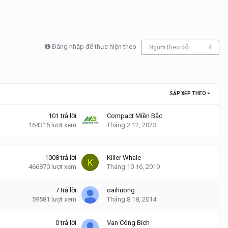
Đăng nhập để thực hiện theo
Người theo dõi
4
SẮP XẾP THEO
101
trả lời
Compact Miền Bắc
164315
lượt xem
Tháng 2 12, 2023
1008
trả lời
Killer Whale
466870
lượt xem
Tháng 10 16, 2019
7
trả lời
oaihuong
59581
lượt xem
Tháng 8 18, 2014
0
trả lời
Van Công Bích