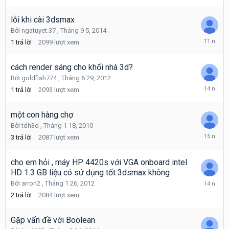
13,
2009
lỗi khi cài 3dsmax
Bởi
ngatuyet.37
,
Tháng 9 5, 2014
Tháng
1
trả lời
2099
lượt xem
9
5,
2014
cách render sáng cho khối nhà 3d?
Bởi
goldfish774
,
Tháng 6 29, 2012
Tháng
1
trả lời
2093
lượt xem
6
29,
2012
một con hàng chợ
Bởi
tdh3d
,
Tháng 1 18, 2010
Tháng
3
trả lời
2087
lượt xem
10
15,
2010
cho em hỏi , máy HP 4420s với VGA onboard intel
HD 1.3 GB liệu có sử dụng tốt 3dsmax không
Tháng
Bởi
arron2
,
Tháng 1 26, 2012
2
2
trả lời
2084
lượt xem
16,
2012
Gặp vấn đề với Boolean