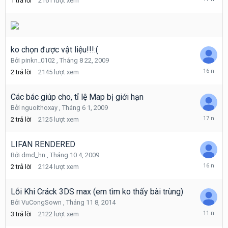
1
trả lời
2161
lượt xem
4
19,
2009
ko chọn được vật liệu!!!:(
Bởi
pinkn_0102
,
Tháng 8 22, 2009
Tháng
2
trả lời
2145
lượt xem
8
22,
2009
Các bác giúp cho, tỉ lệ Map bị giới hạn
Bởi
nguoithoxay
,
Tháng 6 1, 2009
Tháng
2
trả lời
2125
lượt xem
6
1,
2009
LIFAN RENDERED
Bởi
dmd_hn
,
Tháng 10 4, 2009
Tháng
2
trả lời
2124
lượt xem
10
22,
2009
Lỗi Khi Cráck 3DS max (em tìm ko thấy bài trùng)
Bởi
VuCongSown
,
Tháng 11 8, 2014
Tháng
3
trả lời
2122
lượt xem
11