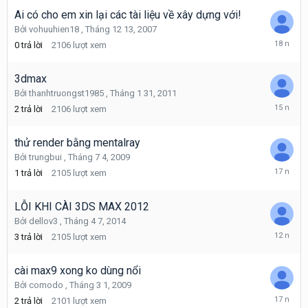
19,
2014
Ai có cho em xin lại các tài liệu về xây dựng với!
Bởi
vohuuhien18
,
Tháng 12 13, 2007
Tháng
0
trả lời
2106
lượt xem
12
13,
2007
3dmax
Bởi
thanhtruongst1985
,
Tháng 1 31, 2011
Tháng
2
trả lời
2106
lượt xem
1
31,
2011
thử render bằng mentalray
Bởi
trungbui
,
Tháng 7 4, 2009
Tháng
1
trả lời
2105
lượt xem
7
5,
2009
LỖI KHI CÀI 3DS MAX 2012
Bởi
dellov3
,
Tháng 4 7, 2014
Tháng
3
trả lời
2105
lượt xem
4
22,
2014
cài max9 xong ko dùng nổi
Bởi
comodo
,
Tháng 3 1, 2009
Tháng
2
trả lời
2101
lượt xem
3