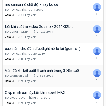
mở camera ở chế độ v_ray ko có
Bởi
huy_ga
,
Tháng 7 4, 2010
Tháng
4
trả lời
2021
lượt xem
7
6,
2010
Lỗi khi xuất ra video 3ds max 2011-32bit
Bởi
trungnhatETP
,
Tháng 12 2, 2014
Tháng
2
trả lời
2010
lượt xem
4
10,
2015
cách làm cho đèn dỉectlight nó tụ lai (gom lại )
Bởi
huy_ga
,
Tháng 7 25, 2010
Tháng
4
trả lời
2005
lượt xem
7
28,
2010
Vấn đề khi kết xuất thành ảnh trong 3DSmax8
Bởi
tcamcumcad
,
Tháng 5 25, 2009
Tháng
0
trả lời
1998
lượt xem
5
25,
2009
Giúp mình cái này.Lỗi khi import MAX
Bởi
Dead_Love
,
Tháng 7 15, 2010
Tháng
1
trả lời
1998
lượt xem
7