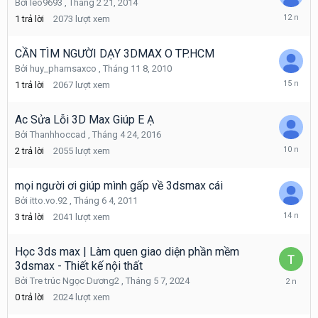
Bởi
leo9693
,
Tháng 2 21, 2014
Tháng
1
trả lời
2073
lượt xem
2
21,
2014
CẦN TÌM NGƯỜI DẠY 3DMAX O TP.HCM
Bởi
huy_phamsaxco
,
Tháng 11 8, 2010
Tháng
1
trả lời
2067
lượt xem
11
12,
2010
Ac Sửa Lỗi 3D Max Giúp E Ạ
Bởi
Thanhhoccad
,
Tháng 4 24, 2016
Tháng
2
trả lời
2055
lượt xem
4
25,
2016
mọi người ơi giúp mình gấp về 3dsmax cái
Bởi
itto.vo.92
,
Tháng 6 4, 2011
Tháng
3
trả lời
2041
lượt xem
9
26,
2011
Học 3ds max | Làm quen giao diện phần mềm
3dsmax - Thiết kế nội thất
Tháng
Bởi
Tre trúc Ngọc Dương2
,
Tháng 5 7, 2024
5
0
trả lời
2024
lượt xem
7,
2024