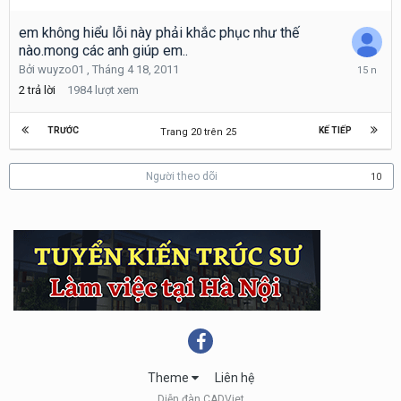
15,
2010
em không hiểu lỗi này phải khắc phục như thế
nào.mong các anh giúp em..
Tháng
Bởi
wuyzo01
,
Tháng 4 18, 2011
4
2
trả lời
1984
lượt xem
18,
2011
TRƯỚC
KẾ TIẾP
Trang 20 trên 25
Người theo dõi
10
Theme
Liên hệ
Diễn đàn CADViet