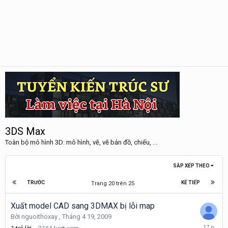
3DS Max
Toàn bộ mô hình 3D: mô hình, vẽ, vẽ bản đồ, chiếu, ...
SẮP XẾP THEO
TRƯỚC
KẾ TIẾP
Trang 20 trên 25
Xuất model CAD sang 3DMAX bị lỗi map
Bởi
nguoithoxay
,
Tháng 4 19, 2009
Tháng