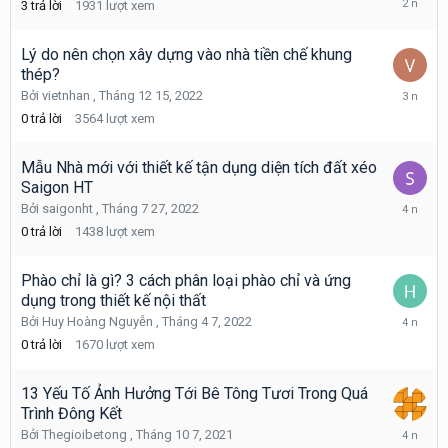
3
trả lời
1931
lượt xem
4
2,
2024
Lý do nên chọn xây dựng vào nhà tiền chế khung
thép?
Tháng
Bởi
vietnhan
,
Tháng 12 15, 2022
12
0
trả lời
3564
lượt xem
15,
2022
Mẫu Nhà mới với thiết kế tận dụng diện tích đất xéo
Saigon HT
Tháng
Bởi
saigonht
,
Tháng 7 27, 2022
7
0
trả lời
1438
lượt xem
27,
2022
Phào chỉ là gì? 3 cách phân loại phào chỉ và ứng
dụng trong thiết kế nội thất
Tháng
Bởi
Huy Hoàng Nguyễn
,
Tháng 4 7, 2022
4
0
trả lời
1670
lượt xem
7,
2022
13 Yếu Tố Ảnh Hưởng Tới Bê Tông Tươi Trong Quá
Trình Đông Kết
Tháng
Bởi
Thegioibetong
,
Tháng 10 7, 2021
10