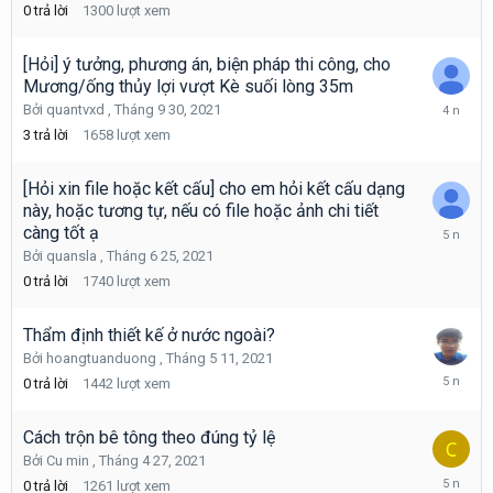
0
trả lời
1300
lượt xem
7,
2021
[Hỏi] ý tưởng, phương án, biện pháp thi công, cho
Mương/ống thủy lợi vượt Kè suối lòng 35m
Tháng
Bởi
quantvxd
,
Tháng 9 30, 2021
10
3
trả lời
1658
lượt xem
1,
2021
[Hỏi xin file hoặc kết cấu] cho em hỏi kết cấu dạng
này, hoặc tương tự, nếu có file hoặc ảnh chi tiết
Tháng
càng tốt ạ
6
Bởi
quansla
,
Tháng 6 25, 2021
25,
0
trả lời
1740
lượt xem
2021
Thẩm định thiết kế ở nước ngoài?
Bởi
hoangtuanduong
,
Tháng 5 11, 2021
Tháng
0
trả lời
1442
lượt xem
5
11,
2021
Cách trộn bê tông theo đúng tỷ lệ
Bởi
Cu min
,
Tháng 4 27, 2021
Tháng
0
trả lời
1261
lượt xem