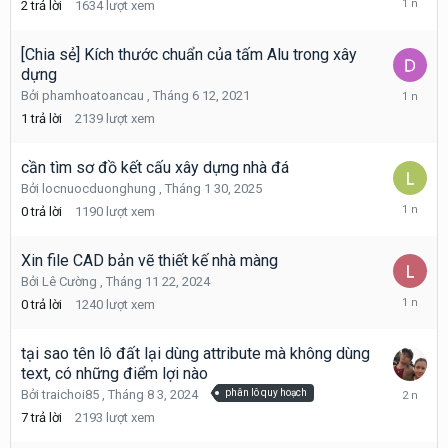
2
trả lời
1634
lượt xem
2
8,
2025
[Chia sẻ] Kích thước chuẩn của tấm Alu trong xây
dựng
Tháng
Bởi
phamhoatoancau
,
Tháng 6 12, 2021
2
1
trả lời
2139
lượt xem
3,
2025
cần tìm sơ đồ kết cấu xây dựng nhà đá
Bởi
locnuocduonghung
,
Tháng 1 30, 2025
Tháng
0
trả lời
1190
lượt xem
1
30,
2025
Xin file CAD bản vẽ thiết kế nhà màng
Bởi
Lê Cường
,
Tháng 11 22, 2024
Tháng
0
trả lời
1240
lượt xem
11
22,
2024
tại sao tên lô đất lại dùng attribute mà không dùng
text, có những điểm lợi nào
Tháng
Bởi
traichoi85
,
Tháng 8 3, 2024
phân lô quy hoạch
8
7
trả lời
2193
lượt xem
5,
2024