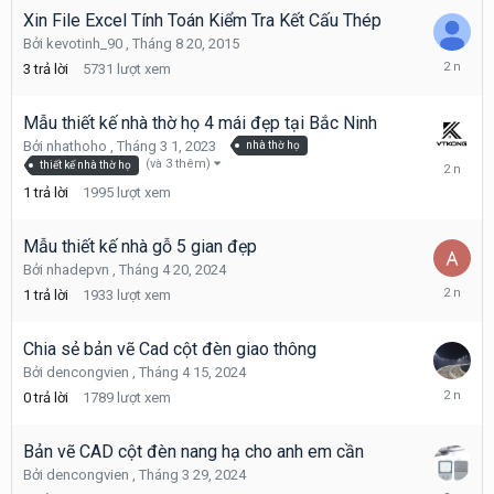
Xin File Excel Tính Toán Kiểm Tra Kết Cấu Thép
Bởi
kevotinh_90
,
Tháng 8 20, 2015
Tháng
3
trả lời
5731
lượt xem
7
7,
2024
Mẫu thiết kế nhà thờ họ 4 mái đẹp tại Bắc Ninh
Bởi
nhathoho
,
Tháng 3 1, 2023
nhà thờ họ
Tháng
(và 3 thêm)
thiết kế nhà thờ họ
6
1
trả lời
1995
lượt xem
20,
2024
Mẫu thiết kế nhà gỗ 5 gian đẹp
Bởi
nhadepvn
,
Tháng 4 20, 2024
Tháng
1
trả lời
1933
lượt xem
5
13,
2024
Chia sẻ bản vẽ Cad cột đèn giao thông
Bởi
dencongvien
,
Tháng 4 15, 2024
Tháng
0
trả lời
1789
lượt xem
4
15,
2024
Bản vẽ CAD cột đèn nang hạ cho anh em cần
Bởi
dencongvien
,
Tháng 3 29, 2024
Tháng