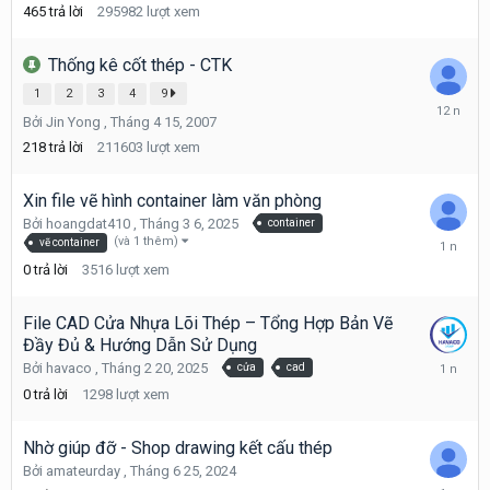
6,
465
trả lời
295982
lượt xem
2017
Thống kê cốt thép - CTK
1
2
3
4
9
Tháng
Bởi
Jin Yong
,
Tháng 4 15, 2007
12
5,
218
trả lời
211603
lượt xem
2013
Xin file vẽ hình container làm văn phòng
Bởi
hoangdat410
,
Tháng 3 6, 2025
container
Tháng
(và 1 thêm)
vẽ container
3
0
trả lời
3516
lượt xem
6,
2025
File CAD Cửa Nhựa Lõi Thép – Tổng Hợp Bản Vẽ
Đầy Đủ & Hướng Dẫn Sử Dụng
Tháng
Bởi
havaco
,
Tháng 2 20, 2025
cửa
cad
2
0
trả lời
1298
lượt xem
20,
2025
Nhờ giúp đỡ - Shop drawing kết cấu thép
Bởi
amateurday
,
Tháng 6 25, 2024
Tháng