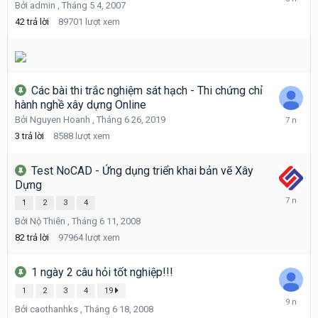
Bởi
admin
,
Tháng 5 4, 2007
1
14,
42
trả lời
89701
lượt xem
2021
Các bài thi trắc nghiệm sát hạch - Thi chứng chỉ
hành nghề xây dựng Online
Tháng
Bởi
Nguyen Hoanh
,
Tháng 6 26, 2019
6
3
trả lời
8588
lượt xem
29,
2019
Test NoCAD - Ứng dụng triển khai bản vẽ Xây
Dựng
Tháng
1
2
3
4
5
Bởi
Nộ Thiên
,
Tháng 6 11, 2008
20,
2019
82
trả lời
97964
lượt xem
1 ngày 2 câu hỏi tốt nghiệp!!!
1
2
3
4
19
Tháng
Bởi
caothanhks
,
Tháng 6 18, 2008
6