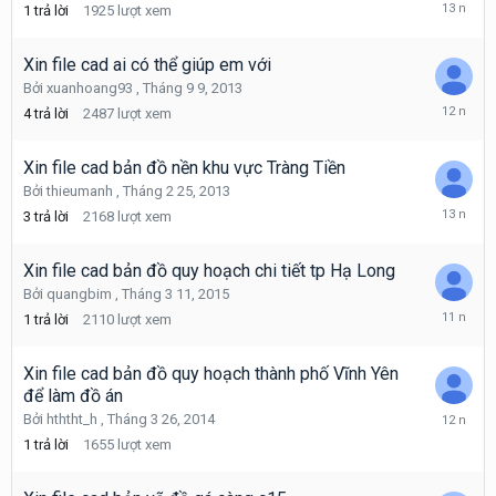
Tháng
1
trả lời
1925
lượt xem
5
15,
2013
Xin file cad ai có thể giúp em với
Bởi
xuanhoang93
,
Tháng 9 9, 2013
Tháng
4
trả lời
2487
lượt xem
9
10,
2013
Xin file cad bản đồ nền khu vực Tràng Tiền
Bởi
thieumanh
,
Tháng 2 25, 2013
Tháng
3
trả lời
2168
lượt xem
5
22,
2013
Xin file cad bản đồ quy hoạch chi tiết tp Hạ Long
Bởi
quangbim
,
Tháng 3 11, 2015
Tháng
1
trả lời
2110
lượt xem
3
12,
2015
Xin file cad bản đồ quy hoạch thành phố Vĩnh Yên
để làm đồ án
Tháng
Bởi
hththt_h
,
Tháng 3 26, 2014
3
1
trả lời
1655
lượt xem
27,
2014