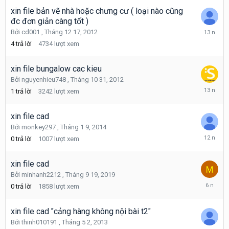
23,
2022
xin file bản vẽ nhà hoặc chưng cư ( loại nào cũng
đc đơn giản càng tốt )
Tháng
Bởi
cd001
,
Tháng 12 17, 2012
12
4
trả lời
4734
lượt xem
29,
2012
xin file bungalow cac kieu
Bởi
nguyenhieu748
,
Tháng 10 31, 2012
Tháng
1
trả lời
3242
lượt xem
2
28,
2013
xin file cad
Bởi
monkey297
,
Tháng 1 9, 2014
Tháng
0
trả lời
1007
lượt xem
1
9,
2014
xin file cad
Bởi
minhanh2212
,
Tháng 9 19, 2019
Tháng
0
trả lời
1858
lượt xem
9
19,
2019
xin file cad "cảng hàng không nội bài t2"
Bởi
thinh010191
,
Tháng 5 2, 2013