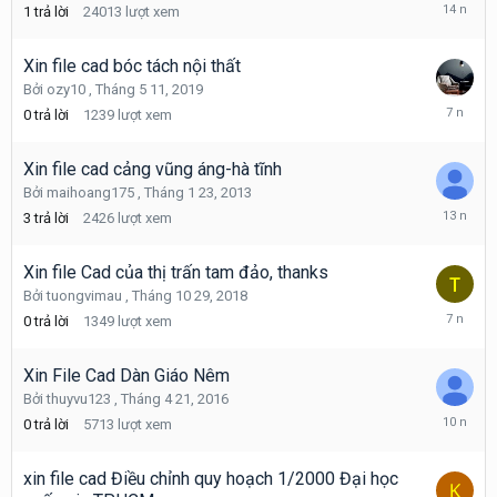
Tháng
1
trả lời
24013
lượt xem
6
3,
2012
Xin file cad bóc tách nội thất
Bởi
ozy10
,
Tháng 5 11, 2019
Tháng
0
trả lời
1239
lượt xem
5
11,
2019
Xin file cad cảng vũng áng-hà tĩnh
Bởi
maihoang175
,
Tháng 1 23, 2013
Tháng
3
trả lời
2426
lượt xem
1
23,
2013
Xin file Cad của thị trấn tam đảo, thanks
Bởi
tuongvimau
,
Tháng 10 29, 2018
Tháng
0
trả lời
1349
lượt xem
10
29,
2018
Xin File Cad Dàn Giáo Nêm
Bởi
thuyvu123
,
Tháng 4 21, 2016
Tháng
0
trả lời
5713
lượt xem
4
21,
2016
xin file cad Điều chỉnh quy hoạch 1/2000 Đại học