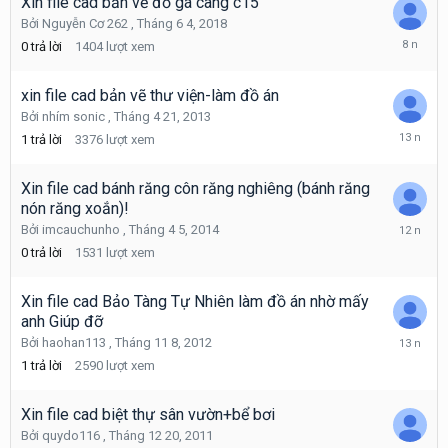
Xin file cad bản vẽ đồ gá càng c15
Bởi
Nguyễn Cơ 262
,
Tháng 6 4, 2018
Tháng
0
trả lời
1404
lượt xem
6
4,
2018
xin file cad bản vẽ thư viện-làm đồ án
Bởi
nhím sonic
,
Tháng 4 21, 2013
Tháng
1
trả lời
3376
lượt xem
5
15,
2013
Xin file cad bánh răng côn răng nghiêng (bánh răng
nón răng xoắn)!
Tháng
Bởi
imcauchunho
,
Tháng 4 5, 2014
4
0
trả lời
1531
lượt xem
5,
2014
Xin file cad Bảo Tàng Tự Nhiên làm đồ án nhờ mấy
anh Giúp đỡ
Tháng
Bởi
haohan113
,
Tháng 11 8, 2012
11
1
trả lời
2590
lượt xem
9,
2012
Xin file cad biệt thự sân vườn+bể bơi
Bởi
quydo116
,
Tháng 12 20, 2011