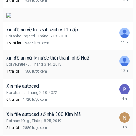
2
trả lời
1939
lượt xem
5
10,
2016
xin đồ án về trục vít bánh vít 1 cấp
Bởi
anhdungdhtl
,
Tháng 5 19, 2013
Tháng
15
trả lời
9325
lượt xem
9
6,
2014
xin đồ án xử lý nước thải thành phố Huế
Bởi
yeuhue75
,
Tháng 3 14, 2013
Tháng
1
trả lời
1586
lượt xem
3
20,
2013
Xin file autocad
Bởi
phanht
,
Tháng 2 18, 2022
Tháng
0
trả lời
1720
lượt xem
2
18,
2022
Xin file autocad số nhà 300 Kim Mã
Bởi
nam10kg
,
Tháng 8 25, 2019
Tháng
2
trả lời
2886
lượt xem
1