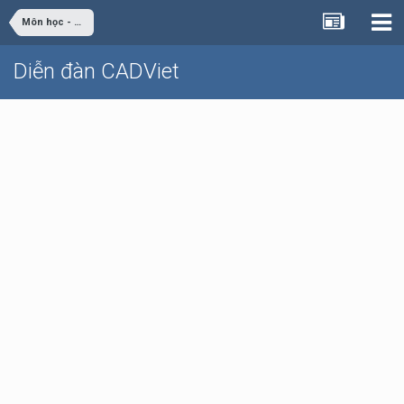
Môn học - Đồ án Sinh viên
Diễn đàn CADViet