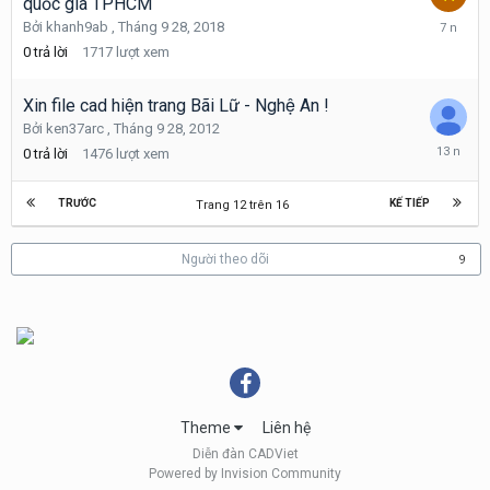
quốc gia TPHCM
Tháng
Bởi
khanh9ab
,
Tháng 9 28, 2018
9
0
trả lời
1717
lượt xem
28,
2018
Xin file cad hiện trang Bãi Lữ - Nghệ An !
Bởi
ken37arc
,
Tháng 9 28, 2012
Tháng
0
trả lời
1476
lượt xem
9
28,
2012
TRƯỚC
KẾ TIẾP
Trang 12 trên 16
Người theo dõi
9
Theme
Liên hệ
Diễn đàn CADViet
Powered by Invision Community