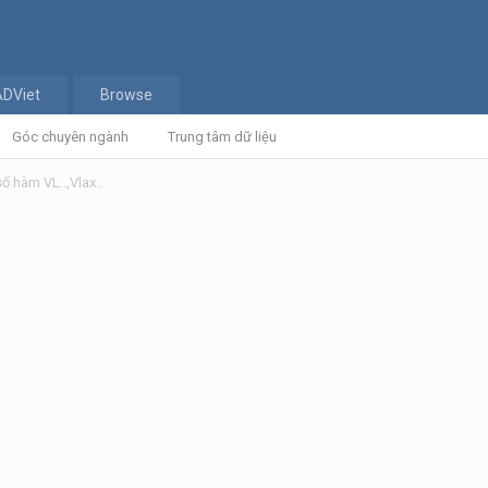
ADViet
Browse
Góc chuyên ngành
Trung tâm dữ liệu
ố hàm VL..,Vlax..