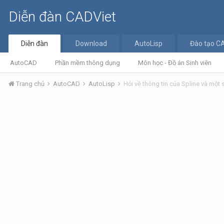
Diễn đàn CADViet
Diễn đàn
Download
AutoLisp
Đào tạo C
AutoCAD
Phần mềm thông dụng
Môn học - Đồ án Sinh viên
Trang chủ
AutoCAD
AutoLisp
Hỏi về thông tin của Spline và một s