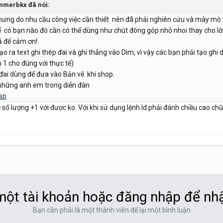
mmerbkx
đã nói:
hưng do nhu cầu công việc cần thiết nên đã phải nghiên cứu và mày mò và
để có bạn nào đó cần có thể dùng như chút đóng góp nhỏ nhoi thay cho lờ
ả để cảm ơn!
ạo ra text ghi thép đai và ghi thẳng vào Dim, vì vậy các bạn phải tạo ghi 
1 cho đúng với thực tế)
c đai dùng để đưa vào Bản vẽ khi shop.
 những anh em trong diễn đàn
lsp
 số lượng +1 với được ko. Với khi sử dụng lệnh ld phải đánh chiều cao chữ
ột tài khoản hoặc đăng nhập để nh
Bạn cần phải là một thành viên để lại một bình luận