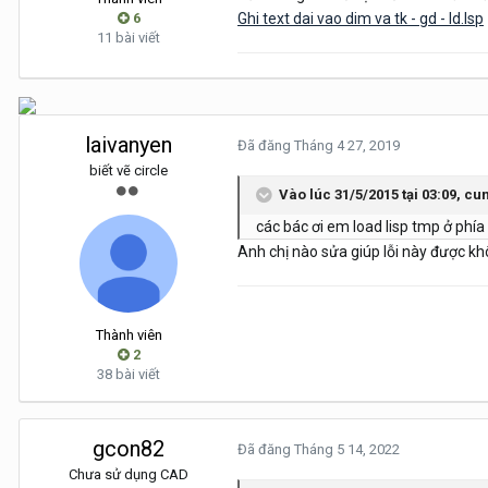
6
Ghi text dai vao dim va tk - gd - ld.lsp
11 bài viết
laivanyen
Đã đăng
Tháng 4 27, 2019
biết vẽ circle
Vào lúc 31/5/2015 tại 03:09,
cu
các bác ơi em load lisp tmp ở phía 
Anh chị nào sửa giúp lỗi này được kh
Thành viên
2
38 bài viết
gcon82
Đã đăng
Tháng 5 14, 2022
Chưa sử dụng CAD