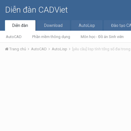
Diễn đàn CADViet
Diễn đàn
Download
AutoLisp
Đào tạo C
AutoCAD
Phần mềm thông dụng
Môn học - Đồ án Sinh viên
Trang chủ
AutoCAD
AutoLisp
[yêu cầu] lisp tính tổng số đai tron