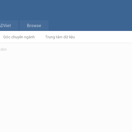
ADViet
Browse
Góc chuyên ngành
Trung tâm dữ liệu
g dim