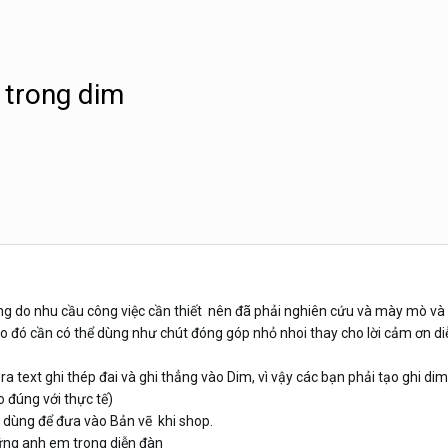
i trong dim
g do nhu cầu công việc cần thiết nên đã phải nghiên cứu và mày mò và l
ào đó cần có thể dùng như chút đóng góp nhỏ nhoi thay cho lời cảm ơn d
ra text ghi thép đai và ghi thẳng vào Dim, vì vậy các bạn phải tạo ghi di
 đúng với thực tế)
ai dùng để đưa vào Bản vẽ khi shop.
ững anh em trong diễn đàn