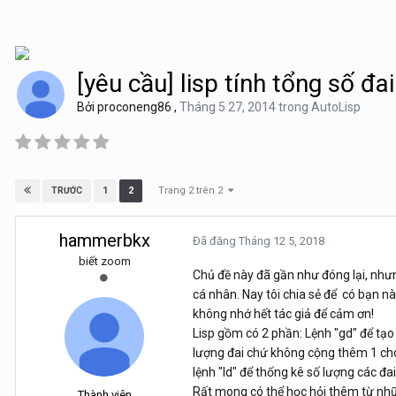
[yêu cầu] lisp tính tổng số đa
Bởi
proconeng86
,
Tháng 5 27, 2014
trong
AutoLisp
Trang 2 trên 2
1
2
TRƯỚC
hammerbkx
Đã đăng
Tháng 12 5, 2018
biết zoom
Chủ đề này đã gần như đóng lại, nhưn
cá nhân. Nay tôi chia sẻ để có bạn n
không nhớ hết tác giả để cảm ơn!
Lisp gồm có 2 phần: Lệnh "gd" để tạo 
lượng đai chứ không cộng thêm 1 cho
lệnh "ld" để thống kê số lượng các đ
Rất mong có thể học hỏi thêm từ nh
Thành viên