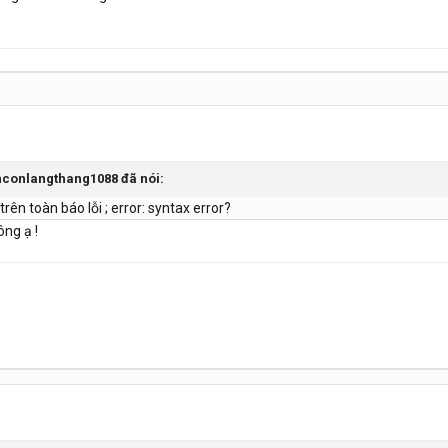
nconlangthang1088
đã nói:
trên toàn báo lỗi ; error: syntax error?
ông ạ !