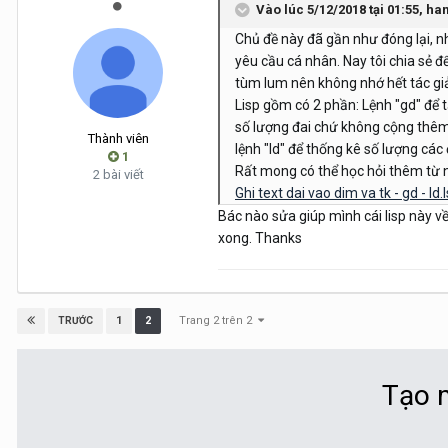
Vào lúc 5/12/2018 tại 01:55,
ha
Chủ đề này đã gần như đóng lại, n
yêu cầu cá nhân. Nay tôi chia sẻ 
tùm lum nên không nhớ hết tác gi
Lisp gồm có 2 phần: Lệnh "gd" để t
số lượng đai chứ không cộng thêm 
Thành viên
lệnh "ld" để thống kê số lượng cá
1
Rất mong có thể học hỏi thêm từ
2 bài viết
Ghi text dai vao dim va tk - gd - ld.
Bác nào sửa giúp mình cái lisp này về
xong. Thanks
Trang 2 trên 2
1
2
TRƯỚC
Tạo m