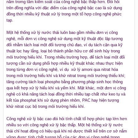
nằm tromg tầm kiểm soát của công nghệ bậc thấp hơn. Đòi hỏi
trên đồng nghĩa với đặc điểm của công nghệ bậc cao là sử dụng
đồng thời nhiều kỹ thuật xử lý trong một tổ hợp công nghệ phức
tạp.
Một hệ thống xử lý nước thải luôn bao gồm nhiều đơn vị công
nghệ, mỗi đơn vị công nghệ sử dụng một kỹ thuật độc lập tương
đối nhằm tách loại một đối tượng chủ đạo, ví dụ tách cặn qua kỹ
thuật lọc hay lắng, loại bỏ thành phần hữu cơ dể sinh hủy trong
môi trường hiếu khí. Trong nhiều trường hợp, để tách loại một đối
tượng cần sử dụng phối hợp nhiều kỹ thuật khác nhau thực hiện
trong từng đơn vị công nghệ, ví dụ xử lý amoni qua nitrat hóa
trong môi trường hiếu khí và khử nitrat trong môi trường thiếu khí;
tăng cường tách loại phospho bằng phương pháp sinh học thông
qua kết hợp xử lý hiếu khí và yếm khí. Mặt khác, một đơn vị công
nghệ có khả năng tách loại đồng thời nhiều tạp chất như keo tụ và
kết tủa phosphat khi sử dụng phèn nhôm, PAC hay hiện tượng
khử nitrat cục bộ trong môi trường hiếu khí.
Công nghệ xử lý bậc cao đòi hỏi tính chất tổ hợp phức tạp lớn hơn
nhiều so với công nghệ xử lý bậc thấp. Một hệ thống xử lý nước
thải chỉ hoạt động có hiệu quả khi nó được thiết kế trên cơ sở nắm
vững được tính chất tương hỗ của các đơn vị công nghệ trong