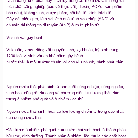
Nhận dạng: khó phân hủy, tích lũy trong cơ thể thực vật, động vật.
Hóa chất công nghiệp (bảo vệ thực vật, dioxin, POPs, sản phẩm
hóa dầu), kháng sinh, dược phẩm, nội tiết tố, kích thích tố.
Gây đột biến gien, làm sai lệch quá trình sao chép (AND) và
chuyển tải thông tin di truyền (ANR) ở mức phân tử.
Vi sinh vật gây bệnh:
Vi khuẩn, virus, động vật nguyên sinh, xạ khuẩn, ký sinh trùng.
1200 loài vi sinh vật có khả năng gây bệnh.
Nước thải là môi trường thuận lợi cho vi sinh gây bệnh phát triển.
Nguồn nước thải phát sinh từ sản xuất công nghiệp, nông nghiệp,
sinh hoạt cũng rất đa dạng về phương diện lưu lượng thải, đặc
trưng ô nhiễm phổ quát và ô nhiễm đặc thù.
Nguồn nước thải sinh hoạt có lưu lượng chiếm tỷ trọng cao nhất
của dòng nước thải.
Đặc trưng ô nhiễm phổ quát của nước thải sinh hoạt là thành phần
hữu cơ, dinh dưỡng. Thành phần ô nhiễm đặc thù là các chất hoạt