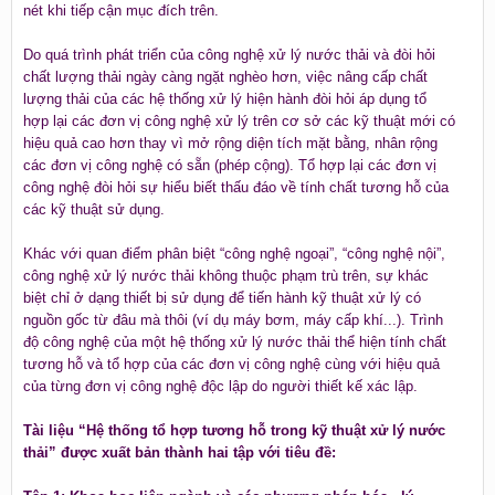
nét khi tiếp cận mục đích trên.
Do quá trình phát triển của công nghệ xử lý nước thải và đòi hỏi
chất lượng thải ngày càng ngặt nghèo hơn, việc nâng cấp chất
lượng thải của các hệ thống xử lý hiện hành đòi hỏi áp dụng tổ
hợp lại các đơn vị công nghệ xử lý trên cơ sở các kỹ thuật mới có
hiệu quả cao hơn thay vì mở rộng diện tích mặt bằng, nhân rộng
các đơn vị công nghệ có sẵn (phép cộng). Tổ hợp lại các đơn vị
công nghệ đòi hỏi sự hiểu biết thấu đáo về tính chất tương hỗ của
các kỹ thuật sử dụng.
Khác với quan điểm phân biệt “công nghệ ngoại”, “công nghệ nội”,
công nghệ xử lý nước thải không thuộc phạm trù trên, sự khác
biệt chỉ ở dạng thiết bị sử dụng để tiến hành kỹ thuật xử lý có
nguồn gốc từ đâu mà thôi (ví dụ máy bơm, máy cấp khí...). Trình
độ công nghệ của một hệ thống xử lý nước thải thể hiện tính chất
tương hỗ và tổ hợp của các đơn vị công nghệ cùng với hiệu quả
của từng đơn vị công nghệ độc lập do người thiết kế xác lập.
Tài liệu “Hệ thống tổ hợp tương hỗ trong kỹ thuật xử lý nước
thải” được xuất bản thành hai tập với tiêu đề: