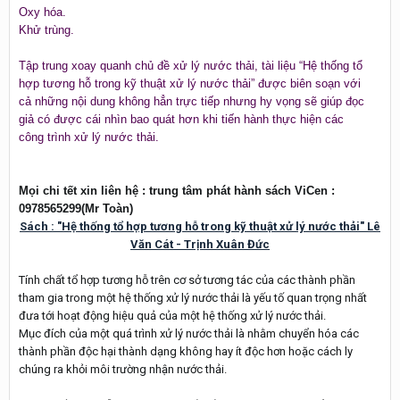
Oxy hóa.
Khử trùng.
Tập trung xoay quanh chủ đề xử lý nước thải, tài liệu “Hệ thống tổ
hợp tương hỗ trong kỹ thuật xử lý nước thải” được biên soạn với
cả những nội dung không hẳn trực tiếp nhưng hy vọng sẽ giúp đọc
giả có được cái nhìn bao quát hơn khi tiến hành thực hiện các
công trình xử lý nước thải.
Mọi chi tết xin liên hệ : trung tâm phát hành sách ViCen :
0978565299(Mr Toàn)
Sách : "Hệ thống tổ hợp tương hỗ trong kỹ thuật xử lý nước thải" Lê
Văn Cát - Trịnh Xuân Đức
Tính chất tổ hợp tương hỗ trên cơ sở tương tác của các thành phần
tham gia trong một hệ thống xử lý nước thải là yếu tố quan trọng nhất
đưa tới hoạt động hiệu quả của một hệ thống xử lý nước thải.
Mục đích của một quá trình xử lý nước thải là nhằm chuyển hóa các
thành phần độc hại thành dạng không hay ít độc hơn hoặc cách ly
chúng ra khỏi môi trường nhận nước thải.