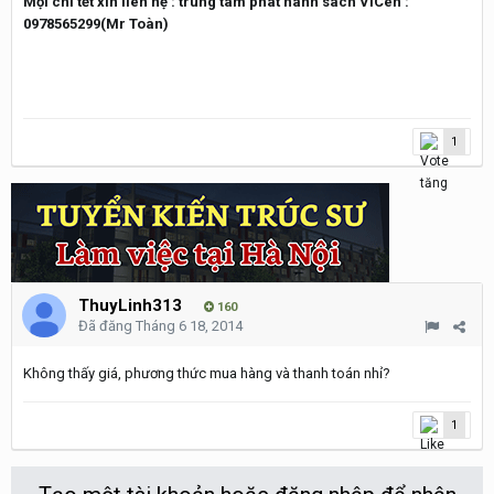
Mọi chi tết xin liên hệ : trung tâm phát hành sách ViCen :
0978565299(Mr Toàn)
1
ThuyLinh313
160
Đã đăng
Tháng 6 18, 2014
Không thấy giá, phương thức mua hàng và thanh toán nhỉ?
1