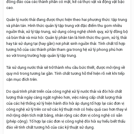
đông đảo của các thành phần có mặt, kể cả thực vật và động vật bậc
cao.
Quản lý nước thải đang được thực hiện theo hai phương thức: tập trung
và phân tán. Hình thức quản lý tập trung với đặc điểm thu gom nhiều
nguồn thải, xử lý tập trung, sử dụng công nghệ chính quy, xử lý đồng bộ
cả bùn thải và mùi hôi. Quản lý phân tán là hình thức thu gom, xử lý, thải
hay tái sử dụng tại (hay gần) nơi phát sinh nguồn thải. Tính chất tổ hợp
tương hỗ của các thành phần tham gia trong hệ xử lý phong phú hơn
so với trong trường hợp quản lý tập trung.
Tái sử dụng nước thải sẽ trở thành nhu cầu bức thiết, được mở rộng về
quy mô trong tương lai gần. Tính chất tương hỗ thể hiện rõ nét khi tiếp
cận mục đích trên.
Do quá trình phát triển của công nghệ xử lý nước thải và đòi hỏi chất
lượng thải ngày càng ngặt nghèo hơn, việc nâng cấp chất lượng thải
của các hệ thống xử lý hiện hành đòi hỏi áp dụng tổ hợp lại các đơn vị
công nghệ xử lý trên cơ sở các kỹ thuật mới có hiệu quả cao hơn thay vì
mở rộng diện tích mặt bằng, nhân rộng các đơn vị công nghệ có sẵn
(phép cộng). Tổ hợp lại các đơn vị công nghệ đòi hỏi sự hiểu biết thấu
đáo về tính chất tương hỗ của các kỹ thuật sử dụng.