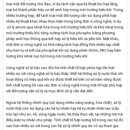
loại một đối tượng chủ đạo, ví dụ tách cặn qua kỹ thuật lọc hay lắng,
loại bỏ thành phần hữu cơ dể sinh hủy trong môi trường hiếu khí. Trong
nhiều trường hợp, để tách loại một đối tượng cần sử dụng phối hợp
nhiều kỹ thuật khác nhau thực hiện trong từng đơn vị công nghệ, ví dụ
xử lý amoni qua nitrat hóa trong môi trường hiếu khí và khử nitrat trong
môi trường thiếu khí; tăng cường tách loại phospho bằng phương
pháp sinh học thông qua kết hợp xử lý hiếu khí và yếm khí. Mặt khác,
một đơn vị công nghệ có khả năng tách loại đồng thời nhiều tạp chất
như keo tụ và kết tủa phosphat khi sử dụng phèn nhôm, PAC hay hiện
tượng khử nitrat cục bộ trong môi trường hiếu khí.
Công nghệ xử lý bậc cao đòi hỏi tính chất tổ hợp phức tạp lớn hơn
nhiều so với công nghệ xử lý bậc thấp. Một hệ thống xử lý nước thải chỉ
hoạt động có hiệu quả khi nó được thiết kế trên cơ sở nắm vững được
tính chất tương hỗ của các đơn vị công nghệ trong một tổ hợp phù hợp
với đối tượng cần xử lý và mục đích xử lý cần đạt đến.
Ngoài hệ thống chính quy (sử dụng nhiều năng lượng, hóa chất), xử lý
nước thải còn sử dụng các hệ tự nhiên hay hệ tự nhiên nhân tạo (cấu
trúc lại) như ao, hồ, vùng ngập nước, hệ thủy thực vật, tại những nơi mà
điều kiện tự nhiên cho phép. Tính chất tổ hợp tương hỗ trong các hệ đó
cao hơn nhiều so với trong các hệ xử lý chính quy do có sự tham gia