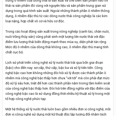
trưng ô nhiễm của dòng thải là sản xuất và chế biến sản phẩm nào thì
thải ra sản phẩm đó cùng với nguyên liệu và sản phẩm trung gian sử
dụng trong quá trình sản xuất. Ngoài những thành phần ô nhiễm thông
dụng, ô nhiễm đặc thù từ các dòng nước thải công nghiệp là các kim
loại nặng, hợp chất vô cơ và hữu cơ độc.
Trong các hoạt động sản xuất trong nông nghiệp (canh tác, chăn nuôi,
nuôi trồng thủy sản) cũng phát sinh một lượng lớn nước thải với đặc
điểm lưu lượng thải biến động mạnh theo mùa vụ, diện phát tán rộng.
Mức độ ô nhiễm của dòng thải không cao, ô nhiễm đặc thù mang tính
chất cục bộ.
Lịch sử phát triển công nghệ xử lý nước thải trải qua bốn giai đoạn
(bậc) cho đến nay: sơ cấp, thứ cấp, bậc ba và xử lý tiên tiến. Công
nghệ bậc cao hơn không những đòi hỏi xử lý được các thành phần ô
nhiễm mà công nghệ bậc thấp hơn chưa “với tới” mà còn phải đạt mức
độ xử lý sâu hơn, triệt để hơn các thành phần nằm tromg tầm kiểm soát
của công nghệ bậc thấp hơn. Đòi hỏi trên đồng nghĩa với đặc điểm của
công nghệ bậc cao là sử dụng đồng thời nhiều kỹ thuật xử lý trong một
tổ hợp công nghệ phức tạp.
Một hệ thống xử lý nước thải luôn bao gồm nhiều đơn vị công nghệ, mỗi
đơn vị công nghệ sử dụng một kỹ thuật độc lập tương đối nhằm tách