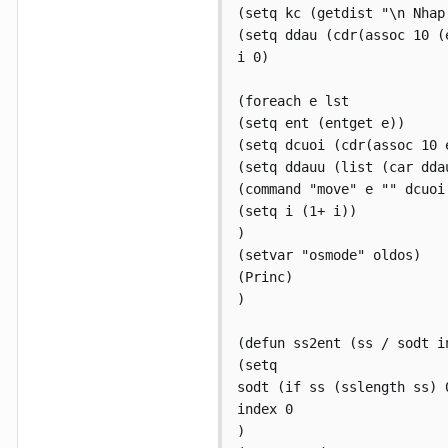
(setq kc (getdist "\n Nhap
(setq ddau (cdr(assoc 10 (
i 0)

(foreach e lst

(setq ent (entget e))

(setq dcuoi (cdr(assoc 10 e
(setq ddauu (list (car dda
(command "move" e "" dcuoi 
(setq i (1+ i))

)

(setvar "osmode" oldos)

(Princ)

)

(defun ss2ent (ss / sodt in
(setq

sodt (if ss (sslength ss) 0
index 0

)
