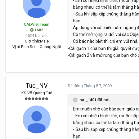
- Em có nhiều hình tròn, muốn sắ
bằng nhau, có thể là tâm thẳng hà
- Sau khi sắp xếp chúng thẳng hà
hạn.
CADViet Team
Áp dụng với cả chiều nằm ngang đố
1602
Có thể mở rộng ra đối với các Obje
2524 bài viết
Giới tính:
Male
Có bác nào biết thì chỉ em với nhá,
Vị trí:
Bình Sơn - Quảng Ngãi
-Cái gạch 1 của bạn thì giải quyết đ
-Cái gạch 2 và mở rộng của bạn khó 
Tue_NV
Đã đăng
Tháng 5 7, 2009
KS Võ Quang Tuệ
hai_1401 đã nói:
Em muốn nhờ các bác xem giúp em
- Em có nhiều hình tròn, muốn sắ
bằng nhau, có thể là tâm thẳng hà
- Sau khi sắp xếp chúng thẳng hà
hạn.