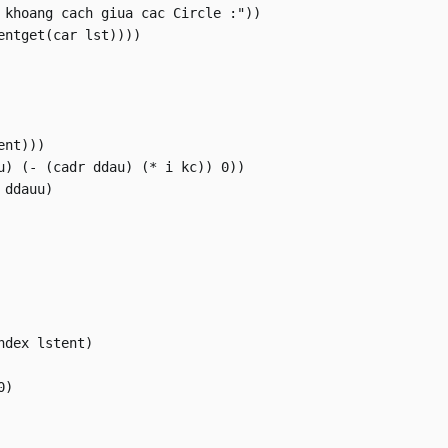
 khoang cach giua cac Circle :"))

entget(car lst))))

nt)))

u) (- (cadr ddau) (* i kc)) 0))

ddauu)  

dex lstent)

)
