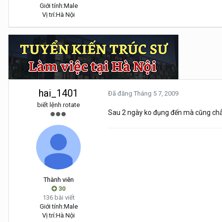
Giới tính:
Male
Vị trí:
Hà Nội
hai_1401
Đã đăng
Tháng 5 7, 2009
biết lệnh rotate
Sau 2 ngày ko đụng đến mà cũng chẳn
Thành viên
30
136 bài viết
Giới tính:
Male
Vị trí:
Hà Nội