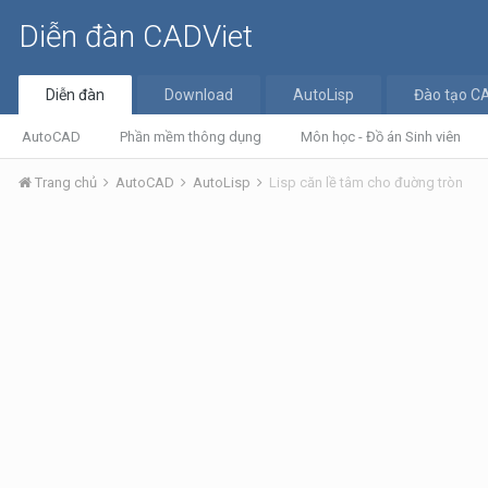
Diễn đàn CADViet
Diễn đàn
Download
AutoLisp
Đào tạo C
AutoCAD
Phần mềm thông dụng
Môn học - Đồ án Sinh viên
Trang chủ
AutoCAD
AutoLisp
Lisp căn lề tâm cho đuờng tròn