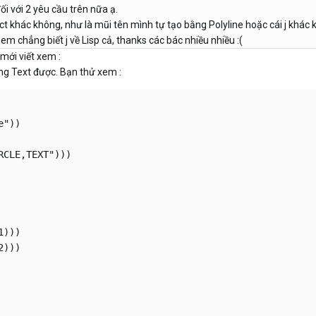
i với 2 yêu cầu trên nữa ạ.
ct khác không, như là mũi tên mình tự tạo bằng Polyline hoặc cái j khác 
 em chẳng biết j về Lisp cả, thanks các bác nhiều nhiều :(
ới viết xem :
òng Text được. Bạn thử xem :
"))

CLE,TEXT")))

)))

)))
