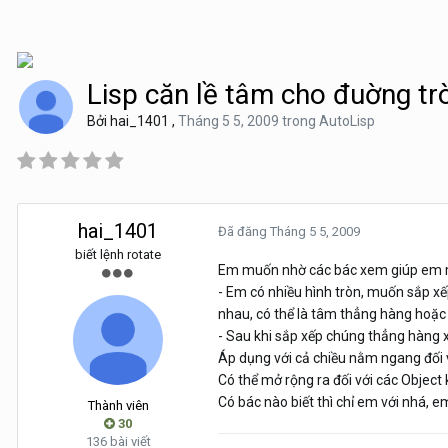
Lisp căn lề tâm cho đuờng tr
Bởi
hai_1401
,
Tháng 5 5, 2009
trong
AutoLisp
hai_1401
Đã đăng
Tháng 5 5, 2009
biết lệnh rotate
Em muốn nhờ các bác xem giúp em mấ
- Em có nhiều hình tròn, muốn sắp x
nhau, có thể là tâm thẳng hàng hoặc
- Sau khi sắp xếp chúng thẳng hàng 
Áp dụng với cả chiều nằm ngang đối v
Có thể mở rộng ra đối với các Object 
Có bác nào biết thì chỉ em với nhá, em
Thành viên
30
136 bài viết