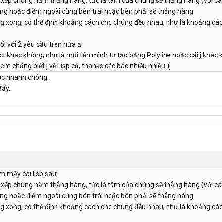
p xếp chúng nằm thẳng hàng, tức là tâm của chúng sẽ thẳng hàng (với c
ng hoặc điểm ngoài cùng bên trái hoặc bên phải sẽ thẳng hàng.
ng xong, có thể định khoảng cách cho chúng đều nhau, như là khoảng cá
i với 2 yêu cầu trên nữa ạ.
ct khác không, như là mũi tên mình tự tạo bằng Polyline hoặc cái j khác 
 em chẳng biết j về Lisp cả, thanks các bác nhiều nhiều :(
ược nhanh chóng.
đấy.
 mấy cái lisp sau:
p xếp chúng nằm thẳng hàng, tức là tâm của chúng sẽ thẳng hàng (với c
ng hoặc điểm ngoài cùng bên trái hoặc bên phải sẽ thẳng hàng.
ng xong, có thể định khoảng cách cho chúng đều nhau, như là khoảng cá