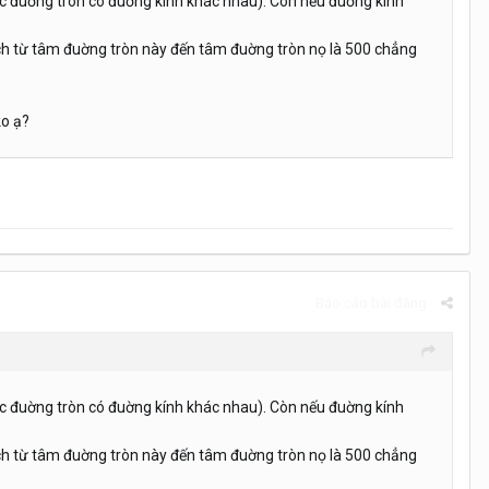
ác đuờng tròn có đuờng kính khác nhau). Còn nếu đuờng kính
ch từ tâm đuờng tròn này đến tâm đuờng tròn nọ là 500 chẳng
ko ạ?
Báo cáo bài đăng
ác đuờng tròn có đuờng kính khác nhau). Còn nếu đuờng kính
ch từ tâm đuờng tròn này đến tâm đuờng tròn nọ là 500 chẳng