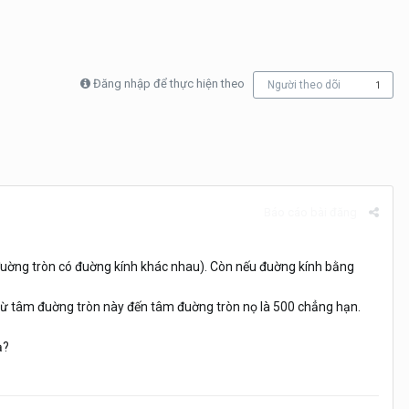
Đăng nhập để thực hiện theo
Người theo dõi
1
Báo cáo bài đăng
đuờng tròn có đuờng kính khác nhau). Còn nếu đuờng kính bằng
từ tâm đuờng tròn này đến tâm đuờng tròn nọ là 500 chẳng hạn.
ạ?