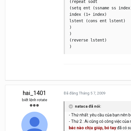
(repeat sodt

(setq ent (ssname ss index)
index (1+ index)

lstent (cons ent lstent)

)

)

(reverse lstent)

hai_1401
Đã đăng
Tháng 5 7, 2009
biết lệnh rotate
nataca đã nói:
- Thứ nhất: yêu cầu của bạn nên 
- Thứ 2 : Ai cũng có công việc củ
bác nào chịu giúp, bó tay
đã có s