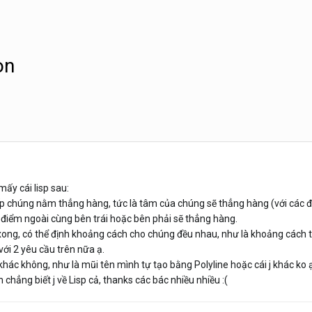
òn
y cái lisp sau:
ếp chúng nằm thẳng hàng, tức là tâm của chúng sẽ thẳng hàng (với các 
 điểm ngoài cùng bên trái hoặc bên phải sẽ thẳng hàng.
xong, có thể định khoảng cách cho chúng đều nhau, như là khoảng cách 
ới 2 yêu cầu trên nữa ạ.
khác không, như là mũi tên mình tự tạo bằng Polyline hoặc cái j khác ko 
 chẳng biết j về Lisp cả, thanks các bác nhiều nhiều :(