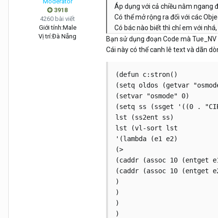
Moderator
Áp dụng với cả chiều nằm ngang đố
3918
Có thể mở rộng ra đối với các Obje
4260 bài viết
Giới tính:
Male
Có bác nào biết thì chỉ em với nhá,
Vị trí:
Đà Nẵng
Bạn sử dụng đoạn Code mà Tue_NV m
Cái này có thể canh lê text và dãn d
(defun c:stron()

(setq oldos (getvar "osmode
(setvar "osmode" 0)

(setq ss (ssget '((0 . "CIR
lst (ss2ent ss)

lst (vl-sort lst

'(lambda (e1 e2)

(>

(caddr (assoc 10 (entget e1
(caddr (assoc 10 (entget e2
)

)

)

)
