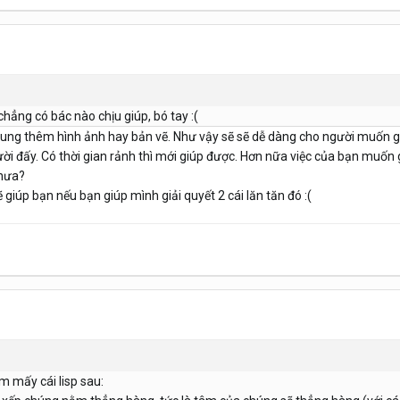
ẳng có bác nào chịu giúp, bó tay :(
sung thêm hình ảnh hay bản vẽ. Như vậy sẽ sẽ dễ dàng cho người muốn g
gười đấy. Có thời gian rảnh thì mới giúp được. Hơn nữa việc của bạn muố
chưa?
 giúp bạn nếu bạn giúp mình giải quyết 2 cái lăn tăn đó :(
 mấy cái lisp sau: