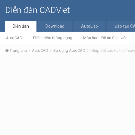
Diễn đàn CADViet
Diễn đàn
Download
AutoLisp
Đào tạo C
AutoCAD
Phần mềm thông dụng
Môn học - Đồ án Sinh viên
Trang chủ
AutoCAD
Sử dụng AutoCAD
[Giúp đỡ] cứu hộ file / sav