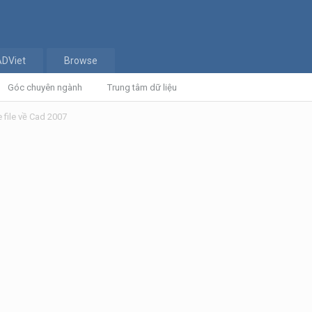
ADViet
Browse
Góc chuyên ngành
Trung tâm dữ liệu
e file về Cad 2007