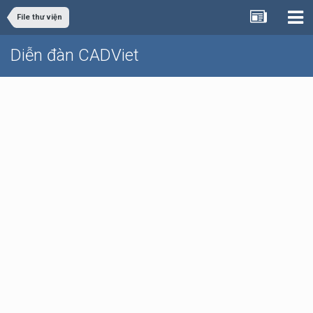
File thư viện
Diễn đàn CADViet