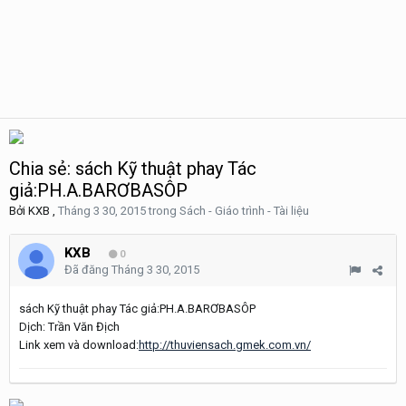
Chia sẻ: sách Kỹ thuật phay Tác
giả:PH.A.BARƠBASÔP
Bởi
KXB
,
Tháng 3 30, 2015
trong
Sách - Giáo trình - Tài liệu
KXB
0
Đã đăng
Tháng 3 30, 2015
sách Kỹ thuật phay Tác giả:PH.A.BARƠBASÔP
Dịch: Trần Văn Địch
Link xem và download:
http://thuviensach.gmek.com.vn/