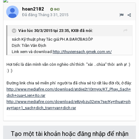
hoan2182
843
Đã đăng
Tháng 3 31, 2015
Vào lúc 30/3/2015 tại 23:35, KXB đã nói:
sách Kỹ thuật phay Tác giả:PH.A.BARƠBASÔP
Dịch: Trần Văn Địch
Link xem và download:
http://thuviensach.gmek.com.vn/
Hơi tiếc là dân mình vẫn còn nghèo chỉ thích "xài ...chùa" thôi anh ạ! :)
:) :)
Đường link chia sẻ miễn phí người ta đã chia sẻ từ rất lâu đời rồi, ở đây:
http://www.mediafire.com/download/atdiie2t10rmyjx/KT_Phay_Sach+
dich+cua+Lien+Xo.rar
http://www.mediafire.com/download/e8zybzu32xrw7se/Ky+thuat+ph
ay+tap+1_sach+dich_tran+van+dich.rar
Tạo một tài khoản hoặc đăng nhập để nhận