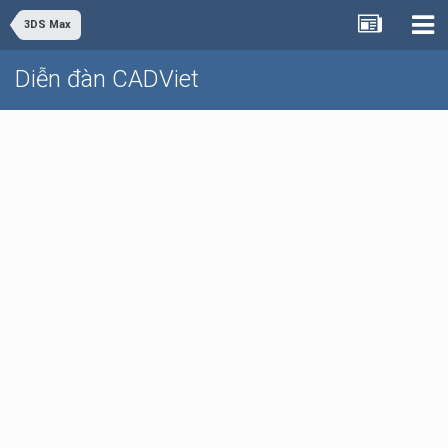
3DS Max
Diễn đàn CADViet