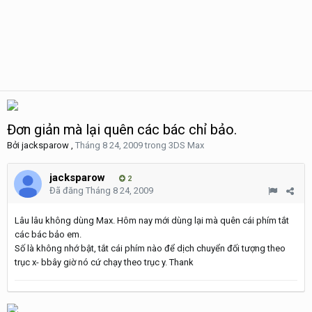
Đơn giản mà lại quên các bác chỉ bảo.
Bởi
jacksparow
,
Tháng 8 24, 2009
trong
3DS Max
jacksparow
2
Đã đăng
Tháng 8 24, 2009
Lâu lâu không dùng Max. Hôm nay mới dùng lại mà quên cái phím tắt
các bác bảo em.
Số là không nhớ bật, tắt cái phím nào để dịch chuyển đối tượng theo
trục x- bbây giờ nó cứ chạy theo trục y. Thank