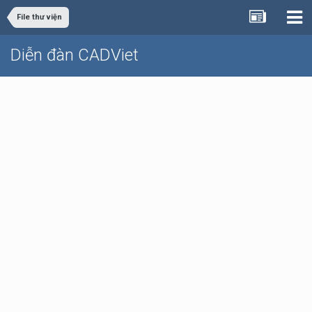
File thư viện
Diễn đàn CADViet