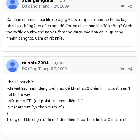
xuangiangtedi
3
Đã đăng
Tháng 4 29, 2009
Cac bạn cho minh hỏi file có dạng *.fas trong autocad có thuộc loại
phai lsp không? có cách nào để đọc và chỉnh sủa file đó không? Cách
tạo ra file dó nhw thế nào? Rất mong được các bạn chỉ giúp cang
nhanh càng tốt. Cảm ơn rất nhiều
minhtu2004
36
Đã đăng
Tháng 5 7, 2009
Cho Tú hỏi chút:
-khi viết lisp mình dùng biến nào để khi nhập 2 điểm thì nó xuất hiện 1
nét hỗ trợ vậy.
- VD: (setq PT1 (getpoint "\n chon diêm 1:")
PT2 (getpoint "\n chon diem 2:")
)
Trong cad khi chọn từ điểm 1 đến điểm 2 có 1 nét hỗ trợ. Xin cám ơn