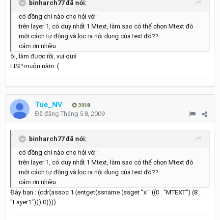
binharch77 đã nói:
có đồng chí nào cho hỏi với :
trên layer 1, có duy nhất 1 Mtext, làm sao có thể chọn Mtext đó
một cách tự động và lọc ra nội dung của text đó??
cám ơn nhiều
ôi, làm được rồi, vui quá
LISP muôn năm :(
Tue_NV
3918
Đã đăng
Tháng 5 8, 2009
binharch77 đã nói:
có đồng chí nào cho hỏi với :
trên layer 1, có duy nhất 1 Mtext, làm sao có thể chọn Mtext đó
một cách tự động và lọc ra nội dung của text đó??
cám ơn nhiều
Đây bạn : (cdr(assoc 1 (entget(ssname (ssget "x" '((0 . "MTEXT") (8 .
"Layer1"))) 0))))