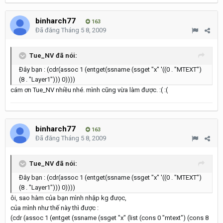
binharch77
163
Đã đăng
Tháng 5 8, 2009
Tue_NV đã nói:
Đây bạn : (cdr(assoc 1 (entget(ssname (ssget "x" '((0 . "MTEXT")
(8 . "Layer1"))) 0))))
cám ơn Tue_NV nhiều nhé. mình cũng vừa làm được. :( :(
binharch77
163
Đã đăng
Tháng 5 8, 2009
Tue_NV đã nói:
Đây bạn : (cdr(assoc 1 (entget(ssname (ssget "x" '((0 . "MTEXT")
(8 . "Layer1"))) 0))))
ôi, sao hàm của bạn mình nhập kg đưọc,
của mình như thế này thì được :
(cdr (assoc 1 (entget (ssname (ssget "x" (list (cons 0 "mtext") (cons 8