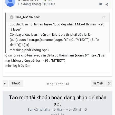
Đã đăng
Tháng 5 8, 2009
Tue_NV đã nói:
Lúc đầu bạn nói là trên
layer 1
, có duy nhất 1 Mtext thì mình viết
là layer1
Còn Layer của bạn muốn tìm là b-data thì phải sửa lại là :
(cdr(assoc 1 (entget(ssname (ssget "x" '((0 . "MTEXT") (8 . "b-
data"))) 0))))
mới đúng phải không bạn?
ồ xin lỗi về chỗ tên layer, vần đề là có thêm hàm
(cons 0 "mtext")
cái
này không giống cái bạn =
(0 . "MTEXT")
mình kg hiểu lắm
TRƯỚC
KẾ TIẾP
Trang 11 trên 143
Tạo một tài khoản hoặc đăng nhập để nhận
xét
Bạn cần phải là một thành viên để lại một
bình luận