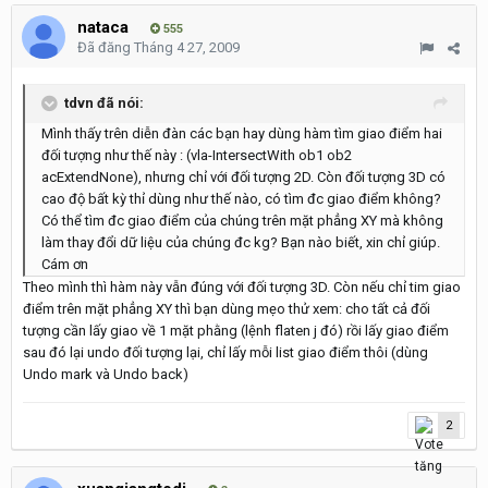
nataca
555
Đã đăng
Tháng 4 27, 2009
tdvn đã nói:
Mình thấy trên diễn đàn các bạn hay dùng hàm tìm giao điểm hai
đối tượng như thế này : (vla-IntersectWith ob1 ob2
acExtendNone), nhưng chỉ với đối tượng 2D. Còn đối tượng 3D có
cao độ bất kỳ thỉ dùng như thế nào, có tìm đc giao điểm không?
Có thể tìm đc giao điểm của chúng trên mặt phẳng XY mà không
làm thay đổi dữ liệu của chúng đc kg? Bạn nào biết, xin chỉ giúp.
Cám ơn
Theo mình thì hàm này vẫn đúng với đối tượng 3D. Còn nếu chỉ tim giao
điểm trên mặt phẳng XY thì bạn dùng mẹo thử xem: cho tất cả đối
tượng cần lấy giao về 1 mặt phằng (lệnh flaten j đó) rồi lấy giao điểm
sau đó lại undo đối tượng lại, chỉ lấy mỗi list giao điểm thôi (dùng
Undo mark và Undo back)
2