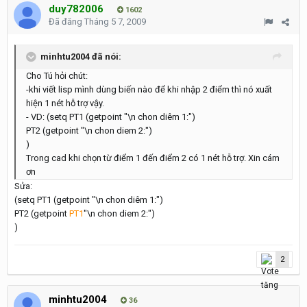
duy782006
1602
Đã đăng
Tháng 5 7, 2009
minhtu2004 đã nói:
Cho Tú hỏi chút:
-khi viết lisp mình dùng biến nào để khi nhập 2 điểm thì nó xuất
hiện 1 nét hỗ trợ vậy.
- VD: (setq PT1 (getpoint "\n chon diêm 1:")
PT2 (getpoint "\n chon diem 2:")
)
Trong cad khi chọn từ điểm 1 đến điểm 2 có 1 nét hỗ trợ. Xin cám
ơn
Sửa:
(setq PT1 (getpoint "\n chon diêm 1:")
PT2 (getpoint
PT1
"\n chon diem 2:")
)
2
minhtu2004
36