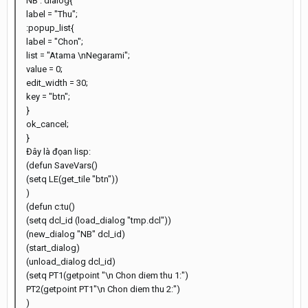
NB : dialog{
label = "Thu";
:popup_list{
label = "Chon";
list = "Atama \nNegarami";
value = 0;
edit_width = 30;
key = "btn";
}
ok_cancel;
}
Đây là đọan lisp:
(defun SaveVars()
(setq LE(get_tile "btn"))
)
(defun c:tu()
(setq dcl_id (load_dialog "tmp.dcl"))
(new_dialog "NB" dcl_id)
(start_dialog)
(unload_dialog dcl_id)
(setq PT1(getpoint "\n Chon diem thu 1:")
PT2(getpoint PT1"\n Chon diem thu 2:")
)