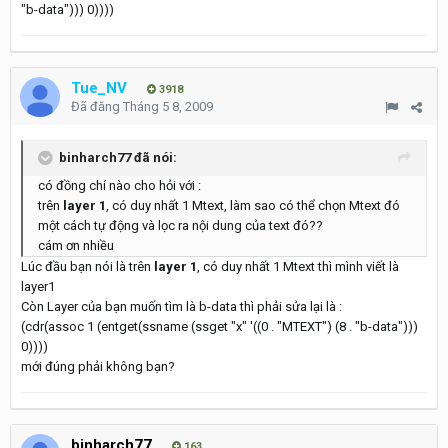
"b-data"))) 0))))
Tue_NV
3918
Đã đăng
Tháng 5 8, 2009
binharch77 đã nói:
có đồng chí nào cho hỏi với :
trên
layer 1
, có duy nhất 1 Mtext, làm sao có thể chọn Mtext đó
một cách tự động và lọc ra nội dung của text đó??
cám ơn nhiều
Lúc đầu bạn nói là trên
layer 1
, có duy nhất 1 Mtext thì mình viết là
layer1
Còn Layer của bạn muốn tìm là b-data thì phải sửa lại là :
(cdr(assoc 1 (entget(ssname (ssget "x" '((0 . "MTEXT") (8 . "b-data")))
0))))
mới đúng phải không bạn?
binharch77
163