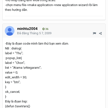
-mở vlisp bằng lệnh vlide trong acad.
-chọn menu file->make application->new application wizard rồi làm
theo hướng dẫn.
minhtu2004
36
Đã đăng
Tháng 5 7, 2009
-Đây là đọan code mình làm thử bạn xem dùm.
NB : dialog{
label = "Thu";
:popup_list{
label = "Chon";
list = "Atama \nNegarami";
value = 0;
edit_width = 30;
key = "btn";
}
ok_cancel;
}
Đây là đọan lisp:
(defun SaveVars()