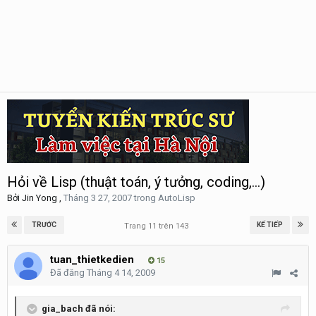
Hỏi về Lisp (thuật toán, ý tưởng, coding,...)
Bởi
Jin Yong
,
Tháng 3 27, 2007
trong
AutoLisp
TRƯỚC
KẾ TIẾP
Trang 11 trên 143
tuan_thietkedien
15
Đã đăng
Tháng 4 14, 2009
gia_bach đã nói: