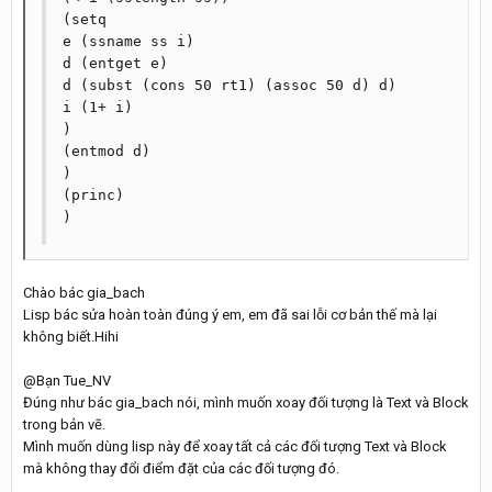
(setq

e (ssname ss i)

d (entget e)

d (subst (cons 50 rt1) (assoc 50 d) d)

i (1+ i)

)

(entmod d)

)

(princ)

)
Chào bác gia_bach
Lisp bác sửa hoàn toàn đúng ý em, em đã sai lỗi cơ bản thế mà lại
không biết.Hihi
@Bạn Tue_NV
Đúng như bác gia_bach nói, mình muốn xoay đối tượng là Text và Block
trong bản vẽ.
Mình muốn dùng lisp này để xoay tất cả các đối tượng Text và Block
mà không thay đổi điểm đặt của các đối tượng đó.