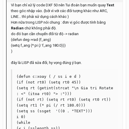
Vì bạn chỉ xử lý code DXF 50 nên Tui đoán bạn muốn quay
Text
theo góc nhập vào. (bởi vì với các đối tượng khác như ARC,
LINE... thì phải sử dụng cách khác )
Hơn nữa trong LISP nói chung : đơn vị góc được tính bằng
Radian
chứ không phải độ.
do đó bạn cần chuyển đổi từ độ -> radian
(defun deg->rad (f_ang)
(setq f_ang (* pi (/ f_ang 180.0)))
)
đây là LISP đã sửa đổi, hy vọng đúng ý bạn.
(defun c:xoay ( / ss i e d )

(if (not rt0) (setq rt0 45))

(setq rt (getint(strcat "\n Gia tri Rotate 
: <" (itoa rt0) "> :")))

(if (not rt) (setq rt rt0) (setq rt0 rt))

(setq rt1 (* pi (/ rt 180.0)))

(setq ss (ssget  '((0 . "TEXT")))

i 0)

(while

(< i (sslength ss))
