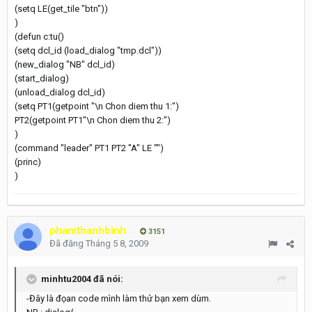
(setq LE(get_tile "btn"))
)
(defun c:tu()
(setq dcl_id (load_dialog "tmp.dcl"))
(new_dialog "NB" dcl_id)
(start_dialog)
(unload_dialog dcl_id)
(setq PT1(getpoint "\n Chon diem thu 1:")
PT2(getpoint PT1"\n Chon diem thu 2:")
)
(command "leader" PT1 PT2 "A" LE "")
(princ)
)
phamthanhbinh
3151
Đã đăng
Tháng 5 8, 2009
minhtu2004 đã nói:
-Đây là đọan code mình làm thử bạn xem dùm.