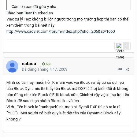
Cám ơn bạn đã góp ý nha.
Chào bạn TuanThietkedien
Việc xử lý Text không bị lộn ngược trong mọi trường hợp thì bạn có thể
xem thêm trong bài viết này :
http://www.cadviet.com/forum/index.php?sho...205&st=1660
1
nataca
555
Đã đăng
Tháng 4 17, 2009
Mình có cái này muốn hỏi. Khi làm việc với Block và lấy cơ sở dữ liệu
của Block Dynamic thì thấy tên Block mã DXF là 2 bị biến đổi đi không
còn đúng như tên Block ở Edit block nữa. Chính vì vậy việc Lisp lưu tên
Block để sau chọn nhóm Block là ...vô ích.
Ví dụ. Tên block là "ranhgach" nhưng khi lấy mã DXF thì nó ra là (2 .
"*U3") . Mọi người có biết quy luật đặt tên của Dynamic Block này
không ?