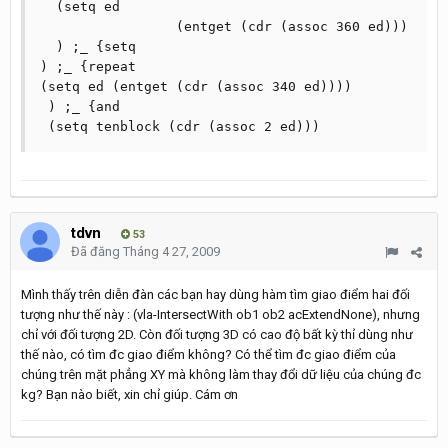
  (setq	ed

		 (entget (cdr (assoc 360 ed)))

  ) ;_ {setq

) ;_ {repeat

(setq ed (entget (cdr (assoc 340 ed))))

 ) ;_ {and

tdvn
53
Đã đăng
Tháng 4 27, 2009
Mình thấy trên diễn đàn các bạn hay dùng hàm tìm giao điểm hai đối
tượng như thế này : (vla-IntersectWith ob1 ob2 acExtendNone), nhưng
chỉ với đối tượng 2D. Còn đối tượng 3D có cao độ bất kỳ thỉ dùng như
thế nào, có tìm đc giao điểm không? Có thể tìm đc giao điểm của
chúng trên mặt phẳng XY mà không làm thay đổi dữ liệu của chúng đc
kg? Bạn nào biết, xin chỉ giúp. Cám ơn