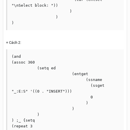
"\nSelect block: "))

			 )

		   )

+ Cách 2:
(and

(assoc 360

	   (setq ed

			  (entget

				(ssname

				  (ssget 
"_:E:S" '((0 . "INSERT")))

				  0

				)

			  )

	   )

) ;_ {setq

(repeat	3
