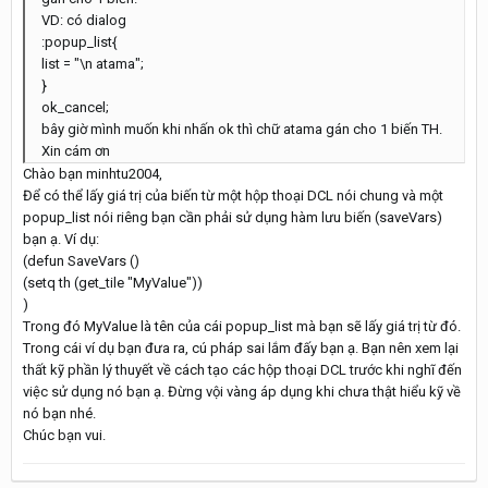
VD: có dialog
:popup_list{
list = "\n atama";
}
ok_cancel;
bây giờ mình muốn khi nhấn ok thì chữ atama gán cho 1 biến TH.
Xin cám ơn
Chào bạn minhtu2004,
Để có thể lấy giá trị của biến từ một hộp thoại DCL nói chung và một
popup_list nói riêng bạn cần phải sử dụng hàm lưu biến (saveVars)
bạn ạ. Ví dụ:
(defun SaveVars ()
(setq th (get_tile "MyValue"))
)
Trong đó MyValue là tên của cái popup_list mà bạn sẽ lấy giá trị từ đó.
Trong cái ví dụ bạn đưa ra, cú pháp sai lắm đấy bạn ạ. Bạn nên xem lại
thất kỹ phần lý thuyết về cách tạo các hộp thoại DCL trước khi nghĩ đến
việc sử dụng nó bạn ạ. Đừng vội vàng áp dụng khi chưa thật hiểu kỹ về
nó bạn nhé.
Chúc bạn vui.