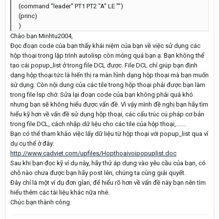
(command "leader" PT1 PT2 "A" LE "")
(princ)
)
Chào bạn Minhtu2004,
Đọc đoạn code của bạn thấy khái niệm của bạn về việc sử dụng các
hộp thoại trong lập trình autolisp còn mỏng quá bạn ạ. Bạn không thể
tạo cái popup_list ở trong file DCL được. File DCL chỉ giúp bạn định
dạng hộp thoại tức là hiển thị ra màn hình dạng hộp thoại mà bạn muốn
sử dụng. Còn nội dung của các tile trong hộp thoại phải được bạn làm
trong file lsp chớ. Sửa lại đoạn code của bạn không phải quá khó
nhưng bạn sẽ không hiểu được vấn đề. Vì vậy mình đề nghị bạn hãy tìm
hiểu kỹ hơn về vấn đề sử dụng hộp thoại, các cấu trúc cú pháp cơ bản
trong file DCL, cách nhập dữ liệu cho các tile của hộp thoại,.......
Bạn có thể tham khảo việc lấy dữ liệu từ hộp thoại với popup_list qua ví
dụ cụ thể ở đây:
http://www.cadviet.com/upfiles/Hopthoaivoipopuplist.doc
Sau khi bạn đọc kỹ ví dụ này, hãy thử áp dụng vào yêu cầu của bạn, có
chỗ nào chưa được bạn hãy post lên, chúng ta cùng giải quyết.
Đây chỉ là một ví dụ đơn gỉan, để hiểu rõ hơn về vấn đề này bạn nên tìm
hiểu thêm các tài liệu khác nữa nhé.
Chúc bạn thành công.