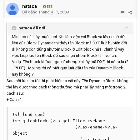
nataca
555
Đã đăng
Tháng 4 17, 2009
nataca đã nói:
Mình có cái này muốn hỏi. Khi làm việc với Block và lấy cơ sở dữ
liệu của Block Dynamic thì thấy tên Block mã DXF là 2 bị biến đổi
đi không còn đúng như tên Block ở Edit block nữa. Chính vì vậy
việc Lisp lưu tên Block để sau chọn nhóm Block là ...vô ích.
Ví dụ. Tên block là "ranhgach" nhưng khi lấy mã DXF thì nó ra là (2
. "*U3") . Mọi người có biết quy luật đặt tên của Dynamic Block
này không ?
Sau một lúc tìm tòi thì phát hiện ra cái này. Tên Dynamic Block không
thể lấy được theo cách thông thường mà phải lấy bằng một trong 2
cách sau:
+ Cách 1:
(vl-load-com)

(setq tenblock (vla-get-EffectiveName

			 (vlax-ename->vla-
object

			   (car (entsel 